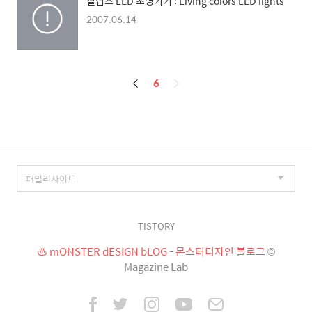
필립스 LED 조명기기 : Living colors LED lights
2007.06.14
페
6
이
징
TISTORY
♨ mONSTER dESIGN bLOG - 몬스터디자인 블로그
©
Magazine Lab