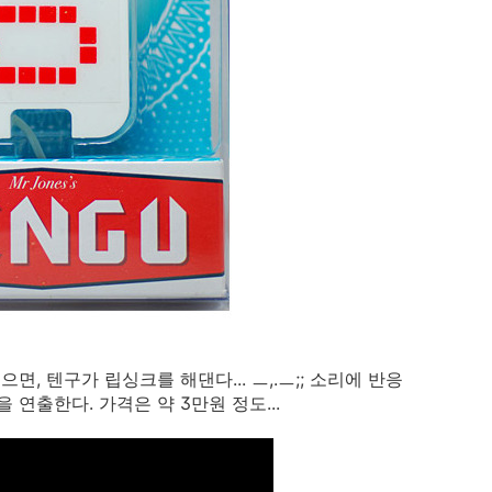
면, 텐구가 립싱크를 해댄다... ㅡ,.ㅡ;; 소리에 반응
 연출한다. 가격은 약 3만원 정도...