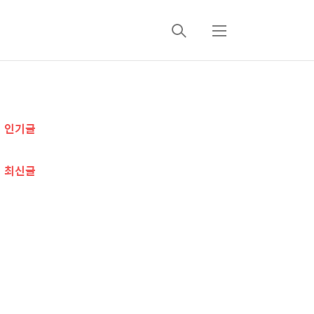
검
메
색
뉴
추
인기글
가
정
최신글
보