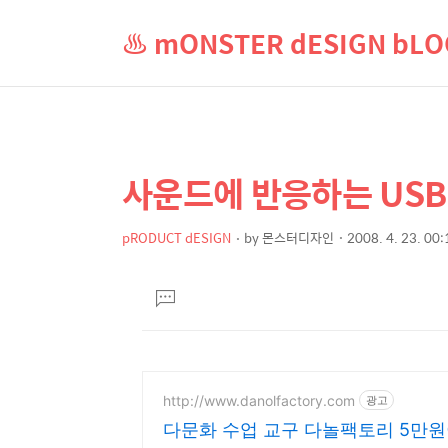
♨ mONSTER dESIGN b
사운드에 반응하는 USB 
상
본
문
세
제
pRODUCT dESIGN
by
몬스터디자인
2008. 4. 23. 00:
컨
본
목
텐
문
댓
츠
글
달
기
http://www.danolfactory.com
광고
다문화 수업 교구 다놀팩토리 5만