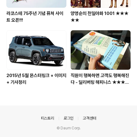
라코스테 75주년 기념 퓨쳐 사이
양영순의 천일야화 1001 ★★★
트 오픈!!!
★★
2015년 5월 몬스터링크 + 이미지
직원이 행복하면 고객도 행복해진
+ 기사정리
다 - 딜리버링 해피니스 ★★★★
☆
의안내
티스토리
로그인
고객센터
© Daum Corp.