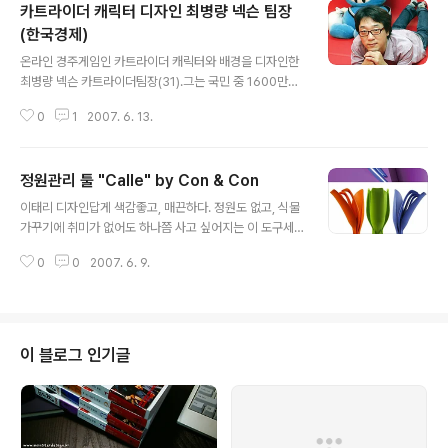
카트라이더 캐릭터 디자인 최병량 넥슨 팀장
(한국경제)
글 내용
온라인 경주게임인 카트라이더 캐릭터와 배경을 디자인한
최병량 넥슨 카트라이더팀장(31).그는 국민 중 1600만명
이 카트라이더를 즐기고 있다는 사실이 믿기지 않는다고
0
1
2007. 6. 13.
한다. 2004년 6월 첫선을 보인 지 2년이 지났지만 여전히
얼떨떨하단다. 1.5등신의 귀여운 체형,동작은 단순하면서
감정표현은 풍부한 표정,귀여운 음성…. 카트라이더하면 떠
정원관리 툴 "Calle" by Con & Con
오르는 깜찍한 이미지다. 배찌,다오,우니,마리드,모스,디지
글 내용
니,캐피,에띠,로두마니,타키,닥터R,닥터 리바스키,에리니,
이태리 디자인답게 색감좋고, 매끈하다. 정원도 없고, 식물
모비,브로디,투투 등.1600만명이 아는 이름이다. 최 팀장
가꾸기에 취미가 없어도 하나쯤 사고 싶어지는 이 도구세
은 "배찌 다오 타키는 다 내가 낳은 아이"란다. 그가 카트라
트는 마치 한송이 튤립같다... 2005년도 출시되었고, 디자
이더 캐릭터와 배경을 디자인하는데 들인 세월은 1년6개
0
0
2007. 6. 9.
이너는 Stylus design... http://www.conecon.it/
월에 달한다. 16개 캐릭터와 카트,트랙,배경 등 게임 요소
를 디자인하는데 쏟은 열..
이 블로그 인기글