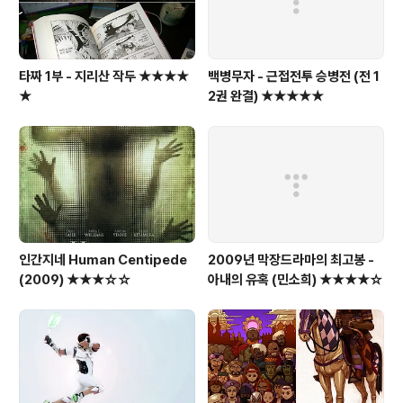
타짜 1부 - 지리산 작두 ★★★★
백병무자 - 근접전투 승병전 (전 1
★
2권 완결) ★★★★★
인간지네 Human Centipede
2009년 막장드라마의 최고봉 -
(2009) ★★★☆☆
아내의 유혹 (민소희) ★★★★☆