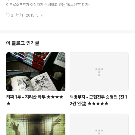
쑥덕인다. 토머스 에디슨보다 더 혁신적이었지만 그와의
이크로소프트가 야심차게 준비하고 있는 ‘홀로렌즈’ 디자
경쟁에서 패한 니콜라 테슬라가 연상된다는 이유에서다.
인을 책임지고 있다. 2012년 마이크로소프트 제안을 받고
머스크의 제국은 유인 우주선이 폭발하거나, ..
2
1
2015. 5. 7.
입사한 것도 홀로렌즈 때문이었다. “홀로렌즈 프로젝트를
소개받는 순간 내 생애 최고의 제품을 만들 수 있겠다는 생
각을 했다”고... http://jmagazine.joins.com/forbes/
view/306175 2) MS '홀로렌즈' 직접 써보니... 블로터
기사 - 빨리 양산되었으면 하는 기기중 하나... 3) 양봉혁
이 블로그 인기글
신... 꿀벌들에겐 미안하지만... 4) 브릭 케이스 - 레고 노트
북 케이스 (가격은 케이스 1개와 기본 블럭 세트 기준 40달
러) 5) 버리는 종이로 연필을 만든다? 6) 애플2 스마트워
치??? 7) 베이비 플라스크...
타짜 1부 - 지리산 작두 ★★★★
백병무자 - 근접전투 승병전 (전 1
★
2권 완결) ★★★★★