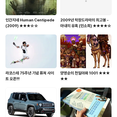
인간지네 Human Centipede
2009년 막장드라마의 최고봉 -
(2009) ★★★☆☆
아내의 유혹 (민소희) ★★★★☆
라코스테 75주년 기념 퓨쳐 사이
양영순의 천일야화 1001 ★★★
트 오픈!!!
★★