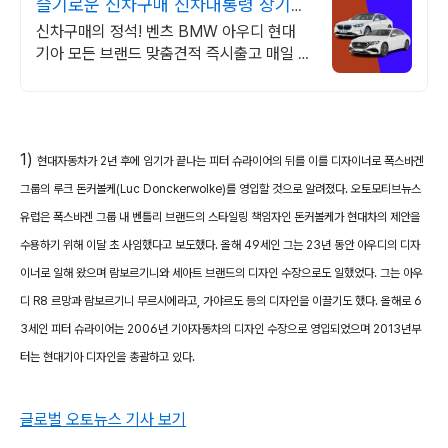
슬기로운 신차구매 신차대통령 장기렌
트 리스 저렴한 견적
신차구매의 정석! 벤츠 BMW 아우디 현대
기아 모든 브랜드 맞춤견적 즉시출고 매일 즉
시출고 차량 업데이트 7일 출고완료
1)
현대자동차가 2년 후에 임기가 끝나는 피터 슈라이어의 뒤를 이를 디자이너로 폭스바겐
그룹의 루크 돈커볼케(Luc Donckerwolke)를 영입할 것으로 알려졌다. 오토모티브뉴스
유럽은 폭스바겐 그룹 내 벤틀리 브랜드의 스타일링 책임자인 돈커볼케가 현대차의 제안을
수용하기 위해 이달 초 사임했다고 보도했다. 올해 49세인 그는 23년 동안 아우디의 디자
이너로 일해 왔으며 람보르기니와 세아트 브랜드의 디자인 수장으로도 일했었다. 그는 아우
디 R8 르망과 람보르기니 무르시에라고, 가야르도 등의 디자인을 이끌기도 했다. 올해로 6
3세인 피터 슈라이어는 2006년 기아자동차의 디자인 수장으로 영입되었으며 2013년부
터는 현대기아 디자인을 총괄하고 있다.
글로벌 오토뉴스 기사 보기