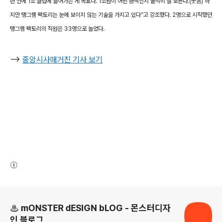
년 안에 1조 클럽에 들어가는 게 목표다. 1조원이 어떤 금액인지 솔직히 잘 모른다.(웃음) 하
지만 탱그램 팩토리는 눈에 보이지 않는 기술을 가지고 있다”고 강조했다. 2명으로 시작했던
탱그램 팩토리의 직원은 33명으로 늘었다.
-->
중앙시사매거진 기사 보기
(새창열림)
로그 정보
♨ mONSTER dESIGN bLOG - 몬스터디자
인 블로그