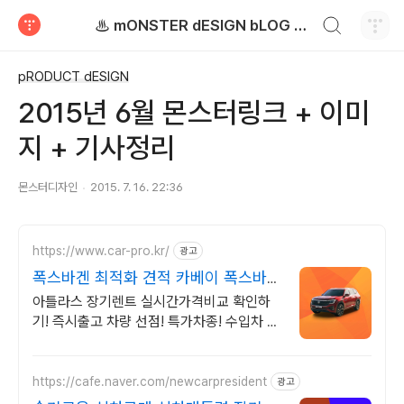
검색하기
♨ mONSTER dESIGN bLOG - 몬스터디자인 블로그
티스토리
pRODUCT dESIGN
2015년 6월 몬스터링크 + 이미
지 + 기사정리
몬스터디자인
2015. 7. 16. 22:36
https://www.car-pro.kr/
광고
폭스바겐 최적화 견적 카베이 폭스바겐
특가차량 무료견적
아틀라스 장기렌트 실시간가격비교 확인하
기! 즉시출고 차량 선점! 특가차종! 수입차 최
대 할인 견적! 온라인계약! 최적가 프로모션
차량 빠른출고 선점하세요.
https://cafe.naver.com/newcarpresident
광고