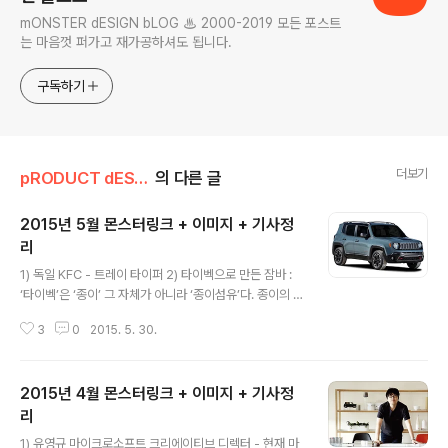
mONSTER dESIGN bLOG ♨ 2000-2019 모든 포스트
는 마음껏 퍼가고 재가공하셔도 됩니다.
구독하기
더보기
pRODUCT dESIGN
의 다른 글
2015년 5월 몬스터링크 + 이미지 + 기사정
리
글 내용
1) 독일 KFC - 트레이 타이퍼 2) 타이벡으로 만든 잠바 :
‘타이벡’은 ‘종이’ 그 자체가 아니라 ‘종이섬유’다. 종이의 성
질을 지닌 폴리에틸렌 계열의 섬유다. 실제 종이처럼 얇고
3
0
2015. 5. 30.
가볍고 인쇄도 된다. 비에 젖지 않는 ‘종이지도’의 소재도
타이벡이다. 종이와 다른 점은 물에 젖지 않고 찢어지지도
않는다는 것이다. http://m.news1.kr/news/categor
2015년 4월 몬스터링크 + 이미지 + 기사정
y/?detail&2193476 3) [책 속으로] 테슬라 전기차, 우
주왕복선, 꿈을 현실로 만드는 이 사나이 : 호사가들은 테슬
리
글 내용
라 모터스란 사명(社名)이 그의 불길한 미래를 암시한다고
1) 유영규 마이크로소프트 크리에이티브 디렉터 - 현재 마