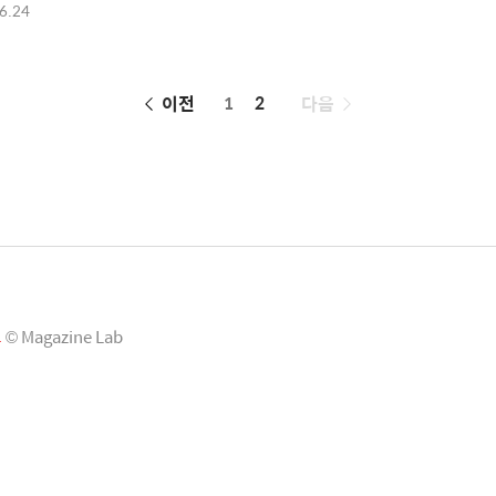
6.24
페
이전
1
2
다음
이
징
그
© Magazine Lab