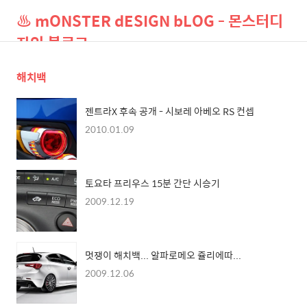
♨ mONSTER dESIGN bLOG - 몬스터디
자인 블로그
해치백
검
메
색
뉴
젠트라X 후속 공개 - 시보레 아베오 RS 컨셉
2010.01.09
토요타 프리우스 15분 간단 시승기
2009.12.19
멋쟁이 해치백... 알파로메오 쥴리에따...
2009.12.06