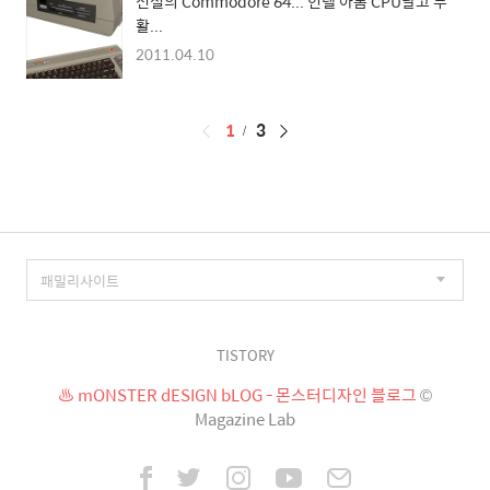
전설의 Commodore 64... 인텔 아톰 CPU달고 부
활...
2011.04.10
페
1
3
이
징
TISTORY
♨ mONSTER dESIGN bLOG - 몬스터디자인 블로그
©
Magazine Lab