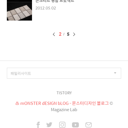
콘크리트 명함 프로젝트
2012.05.02
페
2
5
이
징
TISTORY
♨ mONSTER dESIGN bLOG - 몬스터디자인 블로그
©
Magazine Lab