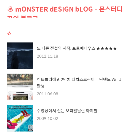
♨ mONSTER dESIGN bLOG - 몬스터디
자인 블로그
쇼
검
메
색
뉴
또 다른 전설의 시작, 프로메테우스 ★★★★★
2012.11.18
컨트롤러에 6.2인치 터치스크린이... 닌텐도 Wii U
탄생
2011.06.08
수영장에서 신는 오리발달린 하이힐...
2009.10.02