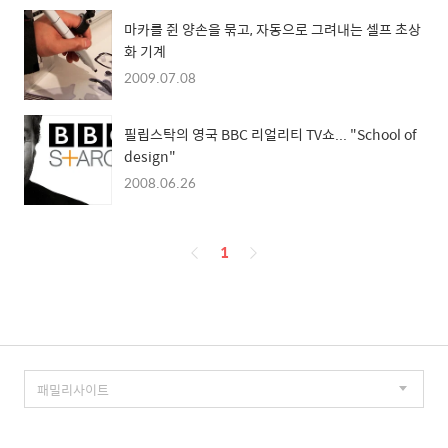
마카를 쥔 양손을 묶고, 자동으로 그려내는 셀프 초상
화 기계
2009.07.08
필립스탁의 영국 BBC 리얼리티 TV쇼... "School of
design"
2008.06.26
페
1
이
징