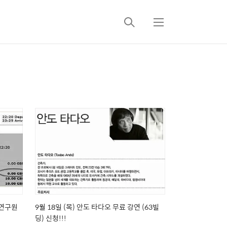
검
메
색
뉴
제연구원
9월 18일 (목) 안도 타다오 무료 강연 (63빌
딩) 신청!!!