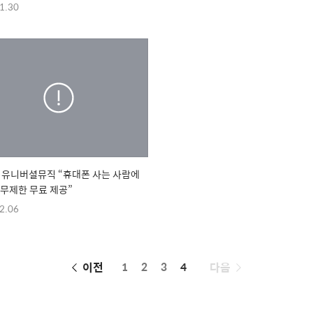
1.30
·유니버셜뮤직 “휴대폰 사는 사람에
 무제한 무료 제공”
2.06
페
이전
1
2
3
4
다음
이
징