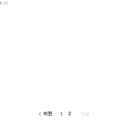
8.21
페
이전
1
2
다음
이
징