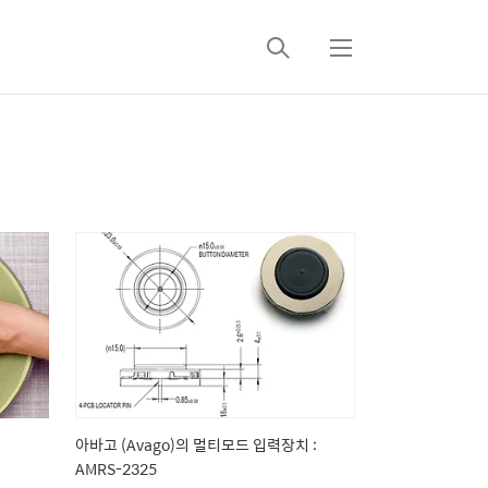
검
메
색
뉴
아바고 (Avago)의 멀티모드 입력장치 :
AMRS-2325