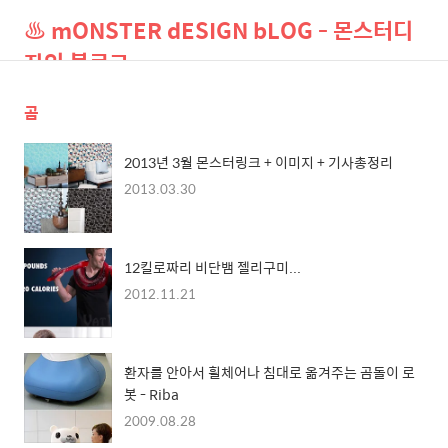
♨ mONSTER dESIGN bLOG - 몬스터디
자인 블로그
곰
검
메
색
뉴
2013년 3월 몬스터링크 + 이미지 + 기사총정리
2013.03.30
12킬로짜리 비단뱀 젤리구미...
2012.11.21
환자를 안아서 휠체어나 침대로 옮겨주는 곰돌이 로
봇 - Riba
2009.08.28