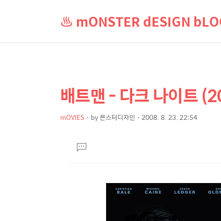
♨ mONSTER dESIGN b
배트맨 - 다크 나이트 (
상
본
문
세
제
mOVIES
by
몬스터디자인
2008. 8. 23. 22:54
컨
본
목
텐
문
댓
츠
글
달
기