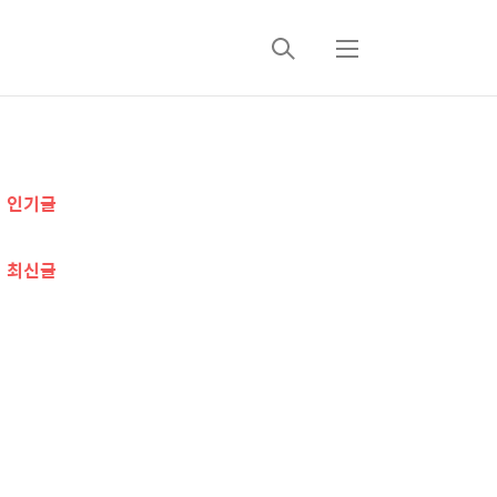
검
메
색
뉴
추
인기글
가
정
최신글
보