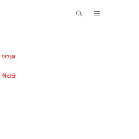
검
메
색
뉴
추
인기글
가
정
최신글
보