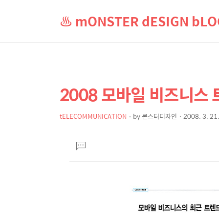
♨ mONSTER dESIGN b
2008 모바일 비즈니스 
상
본
문
세
제
tELECOMMUNICATION
by
몬스터디자인
2008. 3. 21
컨
본
목
텐
문
댓
츠
글
달
기