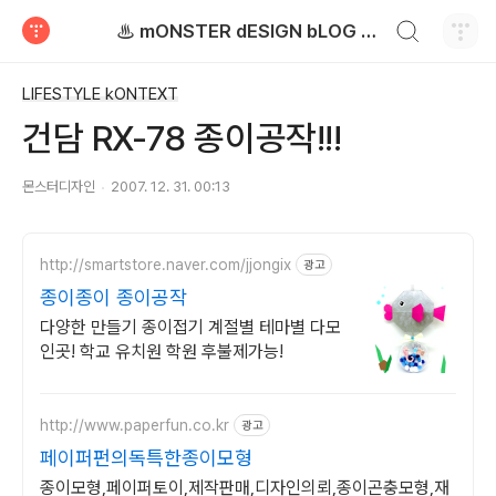
검색하기
♨ mONSTER dESIGN bLOG - 몬스터디자인 블로그
티스토리
LIFESTYLE kONTEXT
건담 RX-78 종이공작!!!
몬스터디자인
2007. 12. 31. 00:13
http://smartstore.naver.com/jjongix
광고
종이종이 종이공작
다양한 만들기 종이접기 계절별 테마별 다모
인곳! 학교 유치원 학원 후불제가능!
http://www.paperfun.co.kr
광고
페이퍼펀의독특한종이모형
종이모형,페이퍼토이,제작판매,디자인의뢰,종이곤충모형,재