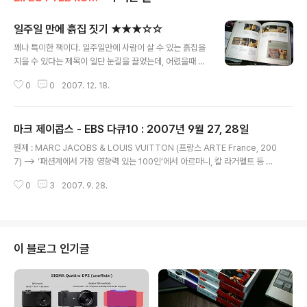
일주일 만에 흙집 짓기 ★★★☆☆
글 내용
꽤나 특이한 책이다. 일주일만에 사람이 살 수 있는 흙집을
지을 수 있다는 제목이 일단 눈길을 끌었는데, 어렸을때 놀
았던 프라모델 그림 매뉴얼처럼, 상세하게 할일과 준비물,
0
0
2007. 12. 18.
그리고 일주일간 하루하루마다의 작업 공정등이 정리되어
있어, 실제로 지어볼만 하다는 생각이 들었다. 다만, 아쉬운
부분은 서론에 너무 거창하게 친환경건축과 지은이 자신의
마크 제이콥스 - EBS 다큐10 : 2007년 9월 27, 28일
철학에 대해서 장황하게 설명을 해놓고, 정작, 흙집을 지을
글 내용
때에는 비닐이나, 실리콘, 시멘트등 환경친화적이지 못한
원제 : MARC JACOBS & LOUIS VUITTON (프랑스 ARTE France, 200
재료가 아무렇지도 않게... 많이 쓰여지고 있어서, 좀 당황
7) --> ‘패션계에서 가장 영향력 있는 100인’에서 아르마니, 칼 라거펠트 등 거
스러웠다. 저자가 소개하고 있는 흙집에서 제일 맘에 드는
물급 선배들을 제치고 1위에 오른 젊은 디자이너, 그런지(Grunge)룩의 창시
점은 구들 바닥에 공병을 깔아 열 효율을 높인 점, 또 하나
0
3
2007. 9. 28.
자, 루이비통 수석 디자이너 마크 제이콥스의 100분짜리 다큐멘터리 (프랑스 A
들라면, 누워서 천장을 통해 하늘을 바라볼 수 있다는 점이
RTE TV제작)... 매우 위트있고 재미있는 편집으로 마크 제이콥스를 조명한다...
다. 또한, 구들장, ..
1) “전통에 얽매임 없이 순수하게 영감을 표현하고 싶다” 미국의 패션 천재로
추앙받는 마크 제이콥스. 그리고 프랑스의 고전적 명품 브랜드 루이비통. 언뜻
어울리지 않는 듯한 둘의 만남은 최고의 시너지 효과를 내며 루이비통에 젊고
이 블로그 인기글
발랄한 이미지를 불어넣는 동시에 기록적인 매출을 가져오는..