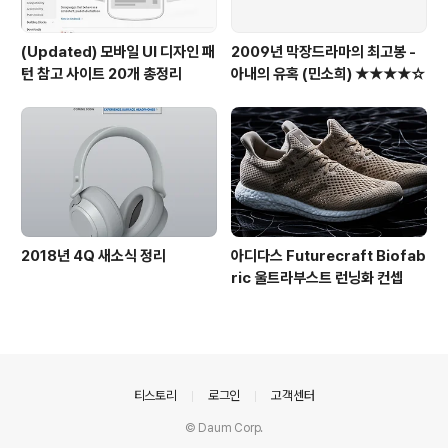
(Updated) 모바일 UI 디자인 패
2009년 막장드라마의 최고봉 -
턴 참고 사이트 20개 총정리
아내의 유혹 (민소희) ★★★★☆
2018년 4Q 새소식 정리
아디다스 Futurecraft Biofab
ric 울트라부스트 런닝화 컨셉
의안내
티스토리
로그인
고객센터
© Daum Corp.