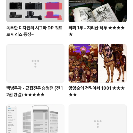
독특한 디자인의 시그마 DP 쿼트
타짜 1부 - 지리산 작두 ★★★★
로 씨리즈 등장~
★
백병무자 - 근접전투 승병전 (전 1
양영순의 천일야화 1001 ★★★
2권 완결) ★★★★★
★★