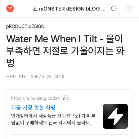
검색하기
♨ mONSTER dESIGN bLOG - 몬스터디자인 블로그
티스토리
pRODUCT dESIGN
Water Me When I Tilt - 물이
부족하면 저절로 기울어지는 화
병
몬스터디자인
2007. 8. 23. 23:53
https://m.bunjang.co.kr/
광고
지금 가장 핫한 화병
번개장터에서 새상품급 컨디션으로! 가격 부
담없이 구매하세요 전국 각지에서 올라오는
전국구 최다 상품 매일 10만 개 이상의 신규
상품 업로드