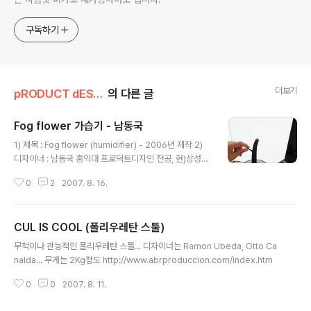
구독하기
더보기
pRODUCT dESIGN
의 다른 글
Fog flower 가습기 - 남동국
글 내용
1) 제목 : Fog flower (humidifier) - 2006년 제작 2)
디자이너 : 남동국 홍익대 프로덕트디자인 전공, 현)삼성전
자 TV 제품 디자이너 3) 컨셉설명 : 가습기가 필요없는 계
0
2
2007. 8. 16.
절에는 항상 창고나 잘 보이지 않는 곳에 가습기를 넣어둡
니다. 한번 사용하려면 가습기 물통을 분리해서 물을 넣고
조립하는 불편한방식은 누구나 한번쯤 어려움을 겪었을 것
CUL IS COOL (폴리우레탄 스툴)
입니다. Fogflower는 기존 가습기에서 물통을 없애고, 물
글 내용
통과 모듈을 하나의 구조로 설계가 되었습니다. 화분에 물
무척이나 관능적인 폴리우레탄 스툴... 디자이너는 Ramon Ubeda, Otto Ca
을 주듯 동일한 방법으로 물을 부으면 깔때기 구조를 통해
nalda... 무게는 2Kg정도 http://www.abrproduccion.com/index.htm
서 물은 아래로 흐르게 되며, 그 물은 가습모듈을 거쳐 수증
기가 위쪽으로 전환하게 되는 시스템구조 입니다. 수증기
0
0
2007. 8. 11.
모습은 마치 아름다운 꽃처럼 보일수도 있습니다. 그것은