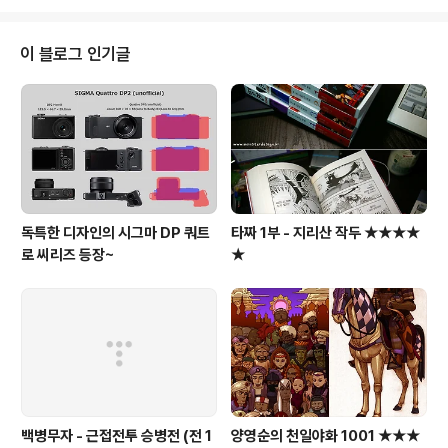
우..
이 블로그 인기글
독특한 디자인의 시그마 DP 쿼트
타짜 1부 - 지리산 작두 ★★★★
로 씨리즈 등장~
★
백병무자 - 근접전투 승병전 (전 1
양영순의 천일야화 1001 ★★★