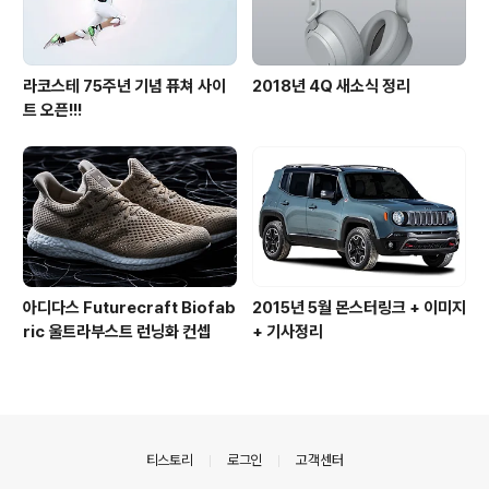
라코스테 75주년 기념 퓨쳐 사이
2018년 4Q 새소식 정리
트 오픈!!!
아디다스 Futurecraft Biofab
2015년 5월 몬스터링크 + 이미지
ric 울트라부스트 런닝화 컨셉
+ 기사정리
의안내
티스토리
로그인
고객센터