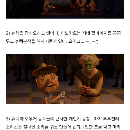
2) 슈렉을 잡아오라고 했더니, 피노키오는 지네 할아버지를 꽁꽁
묶고 슈렉분장을 해서 대령하였다. 으이그... ㅡ,.ㅡ;;
3) 슈렉과 오우거 동족들의 근사한 개인기 등장 : 마치 부부젤라
소리같은 뿔나팔 소리를 귀로 만들어 낸다. (일단 코를 막고 머리