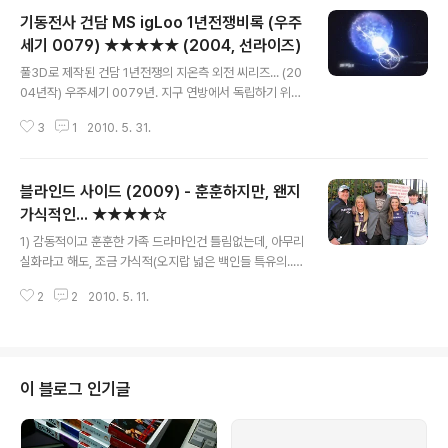
기동전사 건담 MS igLoo 1년전쟁비록 (우주
세기 0079) ★★★★★ (2004, 선라이즈)
글 내용
풀3D로 제작된 건담 1년전쟁의 지온측 외전 씨리즈... (20
04년작) 우주세기 0079년. 지구 연방에서 독립하기 위해
전쟁을 벌이고 있던 지온공국은, 전쟁의 패색이 짙어지자...
3
1
2010. 5. 31.
개발중이던 새로운 병기와 신형 메카닉을 시험하여 빠르게
전장으로 투입해야만 했다. 얼핏 화려하게만 보이는 운용
실험 뒤에는 그간 드러나지 않았던 가혹한 현실이 드러나
블라인드 사이드 (2009) - 훈훈하지만, 왠지
기 시작하는데... 지온공국의 603 기술시험대 (지온의 주
력 기체 경쟁에서 밀렸거나, 개발이 중단된 병기를 재평가
가식적인... ★★★★☆
글 내용
하는 부대이긴 하나, 그냥 폐기처리하면 아까우니, 실전에
1) 감동적이고 훈훈한 가족 드라마인건 틀림없는데, 아무리
서 한번이라도 운용해보고 폐기하는 부대라고 보는게 맞
실화라고 해도, 조금 가식적(오지랍 넓은 백인들 특유의...
다.)에 소속된 모니크 캐딜락 특무대위, 와시야 중위, 올리
ㅡ,.ㅡ;;)이라는 느낌이 드는 것은 어쩔수 없다. 2) 감초 역
버 마이 기술 중위등 3명은 요툰하임이라는 비밀 화물선
2
2
2010. 5. 11.
할을 톡톡히 해낸 꼬마 SJ가 특히 기억에 남고, 미저리와
(?)에 탑승한채 매회 특별한 ..
돌로레스 클레이븐의 무서운 주인공 캐시 베이츠가 가정교
사로 깜짝 등장하여 반가웠다. 3) 샌드라 블럭이 아카데미
여우주연상을 받을정도로 연기가 훌륭했었는지는 잘 모르
겠다. ㅡ,.ㅡ;; 4) 청과물 트럭을 향해 돌진하는 빅 마이크의
이 블로그 인기글
첫차 포드 F150 트럭... 이 정도는 타줘야 사나이... ※ 이 영
화의 진정한 교훈 : 미국에서도 대학 갈려면 "과외"는 필
수?! ㅡ,.ㅡ;; ★★★★☆