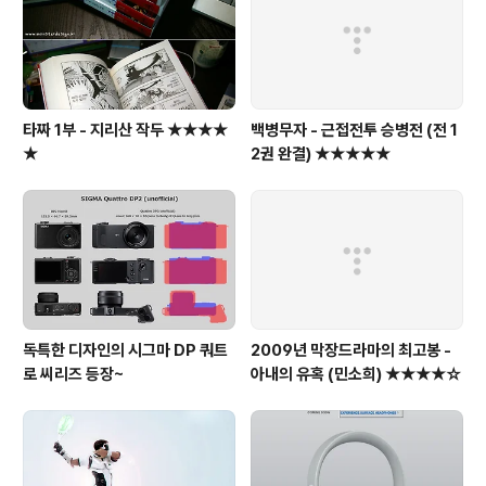
타짜 1부 - 지리산 작두 ★★★★
백병무자 - 근접전투 승병전 (전 1
★
2권 완결) ★★★★★
독특한 디자인의 시그마 DP 쿼트
2009년 막장드라마의 최고봉 -
로 씨리즈 등장~
아내의 유혹 (민소희) ★★★★☆