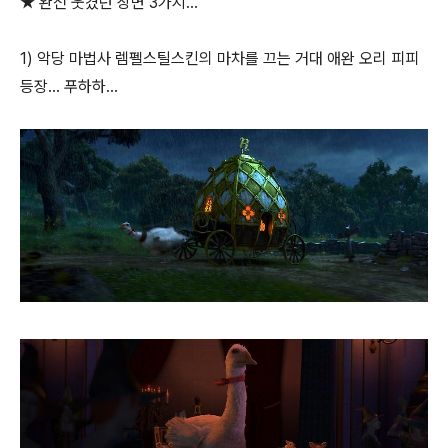
★ 완전 웃겼던 장면 3가지...
1) 악당 마법사 렘펠스틸스킨의 마차를 끄는 거대 애완 오리 피피
등장... 푸하하...