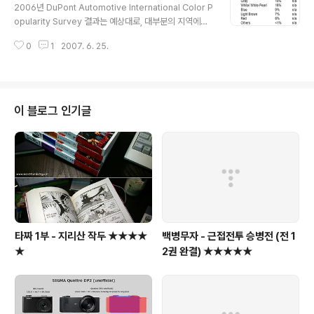
2006년 DuPont Automotive International Color P
opularity Survey 결과는 예상대로, 대부분의 지역에서
실버, 블랙, 그레이, 화이트가 인기다. 그 다음, 블루나 레
0
1
2007. 6. 25.
드... 북미, 유럽, 남미, 중국, 한국, 일본을 조사했다... 아래
는 한국 조사 결과... 아래 PDF클릭하면, 전체 데이타를 볼
수 있다. (각 나라별 칼라 선호도와 차종별 칼라 선호도도
볼 수 있다.)
이 블로그 인기글
타짜 1부 - 지리산 작두 ★★★★
백병무자 - 근접전투 승병전 (전 1
★
2권 완결) ★★★★★