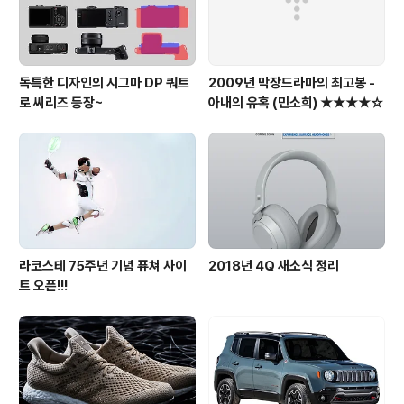
독특한 디자인의 시그마 DP 쿼트
2009년 막장드라마의 최고봉 -
로 씨리즈 등장~
아내의 유혹 (민소희) ★★★★☆
라코스테 75주년 기념 퓨쳐 사이
2018년 4Q 새소식 정리
트 오픈!!!