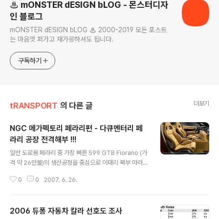
♨ mONSTER dESIGN bLOG - 몬스터디자
인 블로그
mONSTER dESIGN bLOG ♨ 2000-2019 모든 포스트
는 마음껏 퍼가고 재가공하셔도 됩니다.
구독하기
더보기
tRANSPORT
의 다른 글
NGC 메가펙토리 페라리편 - 다큐멘터리 페
라리 공장 전격해부 !!!
글 내용
일반 도로용 페라리 중 가장 빠른 599 GTB Fiorano (가
격 약 26만불)의 생산공정을 중심으로 이태리 북부 마라넬
로 페라리 공장 구석구석을 살펴볼 수 있는 최고의 다큐멘
0
0
2007. 6. 26.
타리... 초강추!!! (공장내부 조명은 자연채광을 활용하고,
공장내 곳곳에는 나무들이 심어져 있다... 그리고, 렌조 피
아노가 설계한, 풍동실험실까지...)
2006 듀퐁 자동차 칼라 선호도 조사
글 내용