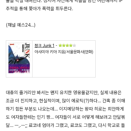
물을 박살 내버린다. 심지어 자신에게 악플을 남긴 어린애까지 IP
추적을 통해 쫓아가 폭력을 휘두른다.
(채널 예스24...)
정크 Junk 1
-
아사미야 키아 지음/서울문화사(만화)
대충의 줄거리만 봐서는 왠지 유치한 영웅물같지만, 실제 내용은
조금 더 진지하고, 현실적이며, 많이 에로틱(?)하다... 간혹 좀 이해
하기 힘든 부분도 나오는데... 이지메당하는 왕따 히로는 희안하게
도 여자들한테는 인기 짱... 여자들이 서로 어떻게 해보려고 안달볶
달... ㅡ,.ㅡ;; 료코네 엄마가 그랬고, 료코도 그랬고, 다시 학교로 돌