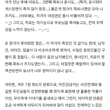
아가 만난 후배 아유도... 2번째 파트너 호시도... (특히, 호시와의
섹스장면이 특히 많이 등장...) 붉은색 정크의 파트너였던 꼬마 나
츠키도... (아무래도, 작가의 여성관은 몹시 비뚫어져 있다. ㅡ,.
ㅡ;;) 그리고, 히로는 자기손으로 부모님을 죽여놓고도, 전혀 죄책
감을 느끼지 않는다... ㅡ,.ㅡ;;
또 한가지 못마땅한 점은... 이 작가의 특징인 것 같기도 한데, 남자
건, 여자건, 얼굴이 다 비슷비슷하게 생겨서, 수많은 등장인물간 구
별이 좀 힘들다... 이 사람이 료코 납치범인지, 형사인지, 히로의 첫
번째 파트너 츠지도였는지... 그리고, 터질듯한 폭발력이 있어야 할
액션장면의 묘사가 너무 정적이지 않나 싶다...
아무튼, 겨우 7권 정도의 분량으로, 박진감넘치는 사건전개와 충
실한 주인공들의 감정변화를 꽤 멋지게 표현해 낸 훌륭한 작품이
지만, 무리하게 이야기를 끝내려고 해서 그런지, 마지막권 만큼은
조금 어색하게 마무리가 되어버려 많이 아쉽다. 전체적인 느낌은