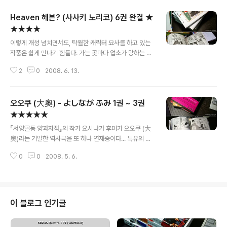
Heaven 헤븐? (사사키 노리코) 6권 완결 ★
★★★★
글 내용
이렇게 개성 넘치면서도, 탁월한 캐릭터 묘사를 하고 있는
작품은 쉽게 만나기 힘들다. 가는 곳마다 업소가 망하는 바
람에 재수없다고 찍힌 엄청난 실력의 요리사, 서비스 직종
2
0
2008. 6. 13.
에 몸 담았지만 무표정한 인상으로 손님의 불쾌감만 사는
3년차 웨이터 이가칸, 소믈리에로 재취업한 왕년의 은행
고위 간부 야마가타상, 먹고 놀자는 일념하에 레스토랑을
오오쿠 (大奧) - よしなが ふみ 1권 ~ 3권
차린 수상쩍은 - 실은 미스테리 소설가 - 여사장 쿠로스상,
늘 아무생각없는 싱글벙글 카와이군, 6권 특별 에피소드에
★★★★★
글 내용
출연하는 석재상의 스즈키상 등등 개성적인 캐릭터들이 수
『서양골동 양과자점』의 작가 요시나가 후미가 오오쿠 (大
두룩하게 등장!! 1권을 다 보았을때는, 머랄까... 좀 썰렁하
奧)라는 기발한 역사극을 또 하나 연재중이다... 특유의 야
기도 하고, 엉성한 것 같기도 하고, 계속 볼까말까 잠시 망
오이삘이 물씬 나지만, 기발한 상상력과 스토리의 매끄러
설였었는데... 2권, 3권을 더해갈수록, 공동묘지옆 loin d'i
0
0
2008. 5. 6.
움에, 감탄에 감탄을 거듭하게 되고 만다. “천연두와 비슷
ci 레스토랑만..
한 전염병, 적면포창으로 남자인구수가 여성인구의 1/4로
줄어든 18세기 일본, 여인금제의 성 오오쿠에서는 미남 삼
천 명을 거느린 여자 쇼군이 에도 막부 시대를 다스린다..."
딱 한줄로 요약되는 컨셉만으로도 이 만화는 충분히 자극
이 블로그 인기글
적이고, 흥미롭다... 1편에서는 8대 여자 쇼군 도쿠가와 요
시무네와 그녀의 첫번째 남자 (''고나이쇼노카타''는 쇼군께