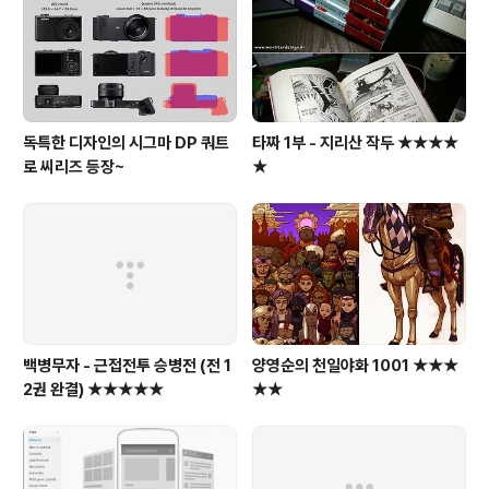
처음으로 잠자리를 가르치는 중대한 소임인 동시에 동정인
쇼군과 관계를 가져 옥체에 흠을 내는 대죄인이기도 해 죽
임을 당해야 한다. ㅡ,..
독특한 디자인의 시그마 DP 쿼트
타짜 1부 - 지리산 작두 ★★★★
로 씨리즈 등장~
★
백병무자 - 근접전투 승병전 (전 1
양영순의 천일야화 1001 ★★★
2권 완결) ★★★★★
★★