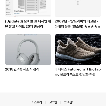
(Updated) 모바일 UI 디자인 패
2009년 막장드라마의 최고봉 -
턴 참고 사이트 20개 총정리
아내의 유혹 (민소희) ★★★★☆
2018년 4Q 새소식 정리
아디다스 Futurecraft Biofab
ric 울트라부스트 런닝화 컨셉
의안내
티스토리
로그인
고객센터