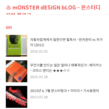
♨ mONSTER dESIGN bLOG - 몬스터디
자인 블로그
GM
검
메
색
뉴
자동차업계에서 일한다면 필독서 - 빈카운터 vs 카가
이 (2011)
2016.01.02
무언가를 만드는 일은 얼마나 매혹적인가 : 메이커스
- 크리스 앤더슨 ★★★☆☆
2015.01.18
2013년 6, 7월 몬스터링크 + 이미지 + 기사총정리
2013.07.28