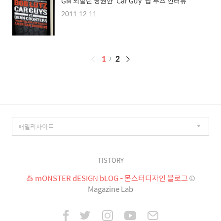
GM 되살린 영원한 'Car Guy' 밥 루츠 인터뷰
2011.12.11
페
1
2
이
징
TISTORY
♨ mONSTER dESIGN bLOG - 몬스터디자인 블로그
©
Magazine Lab