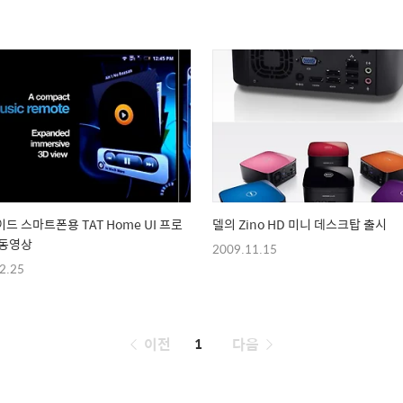
드 스마트폰용 TAT Home UI 프로
델의 Zino HD 미니 데스크탑 출시
 동영상
2009.11.15
2.25
페
이전
1
다음
이
징