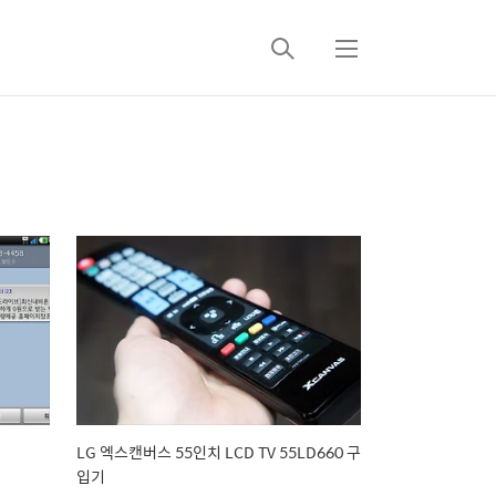
검
메
색
뉴
LG 엑스캔버스 55인치 LCD TV 55LD660 구
입기