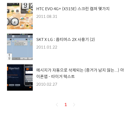
HTC EVO 4G+ (X515E) 스크린 캡쳐 몇가지
2011.08.31
SKT X LG : 옵티머스 2X 사용기 (2)
2011.01.22
메시지가 자동으로 삭제되는 (증거가 남지 않는...) 아
이폰앱 - 타이거 텍스트
2010.02.27
페
1
이
징