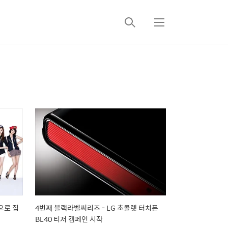
검
메
색
뉴
으로 집
4번째 블랙라벨씨리즈 - LG 초콜렛 터치폰
BL40 티저 캠페인 시작