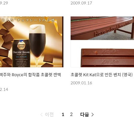
9.29
2009.09.17
맥주와 Royce의 합작품 초콜렛 캔맥
초콜렛 Kit Kat으로 만든 벤치 (영국)
2009.01.16
2.14
페
이전
1
2
다음
이
징