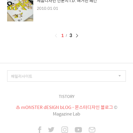
제품디자인 전문지 I.D. 매거진 폐간
2010.01.01
페
1
3
이
징
TISTORY
♨ mONSTER dESIGN bLOG - 몬스터디자인 블로그
©
Magazine Lab