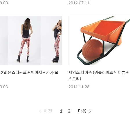
가 (스튜어트 다이아몬드)
8.03
2012.07.11
☆☆
년 2월 몬스터링크 + 이미지 + 기사 모
제임스 다이슨 (위클리비즈 인터뷰 +
스토리)
3.08
2011.11.26
페
이전
1
2
다음
이
징