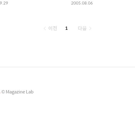
9.29
2005.08.06
페
이전
1
다음
이
징
그
© Magazine Lab