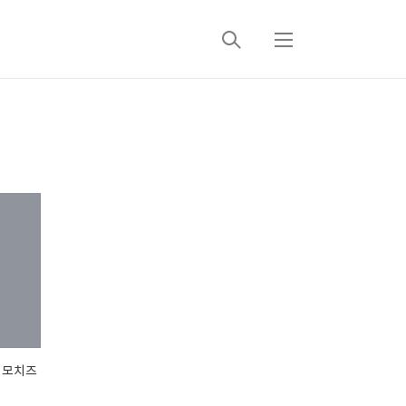
검
메
색
뉴
, 모치즈