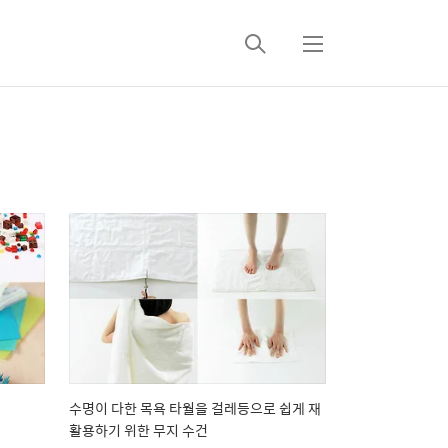
검
메
색
뉴
수명이 다한 목욕 타월을 걸레등으로 쉽게 재
활용하기 위한 무지 수건