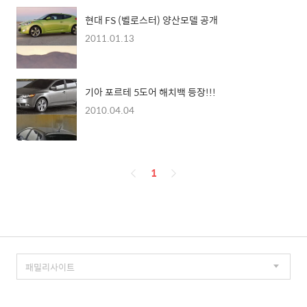
현대 FS (벨로스터) 양산모델 공개
2011.01.13
기아 포르테 5도어 해치백 등장!!!
2010.04.04
페
1
이
징