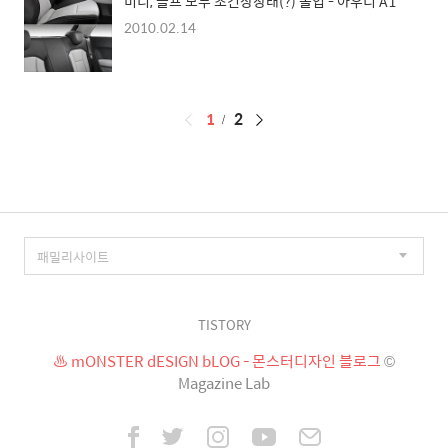
미니, 골프 모두 초긴장상태(?) 돌입 - 아우디 A1
2010.02.14
페
1
2
이
징
TISTORY
♨ mONSTER dESIGN bLOG - 몬스터디자인 블로그
©
Magazine Lab