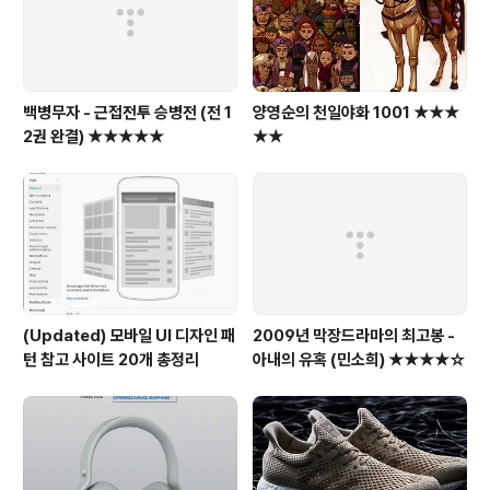
백병무자 - 근접전투 승병전 (전 1
양영순의 천일야화 1001 ★★★
2권 완결) ★★★★★
★★
(Updated) 모바일 UI 디자인 패
2009년 막장드라마의 최고봉 -
턴 참고 사이트 20개 총정리
아내의 유혹 (민소희) ★★★★☆