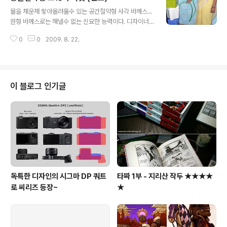
글 내용
물을 채운채 쌓아올려둘수 있는 공간절약형 사각 바께스...
원형 바께스로는 해낼수 없는 신묘한 능력이다. 디자이너 :
Jashish Kambli, Vijay Kumar (인도) http://images.
0
0
2009. 8. 22.
businessweek.com/ss/09/07/0729_IDEA_awar
ds_home_living/5.htm
이 블로그 인기글
독특한 디자인의 시그마 DP 쿼트
타짜 1부 - 지리산 작두 ★★★★
로 씨리즈 등장~
★