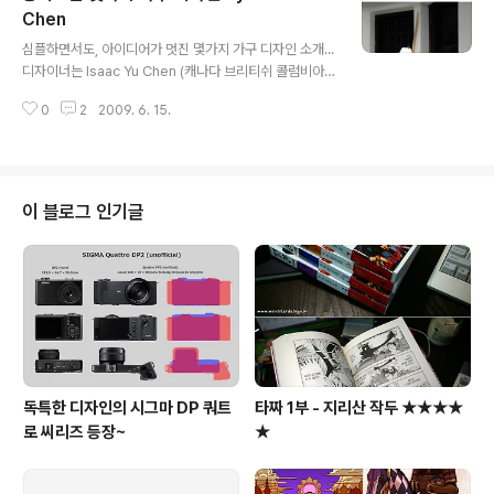
p://www.ckr.se/
Chen
글 내용
심플하면서도, 아이디어가 멋진 몇가지 가구 디자인 소개...
디자이너는 Isaac Yu Chen (캐나다 브리티쉬 콜럼비아
대학에서 기계공학전공, 에밀리 카 디자인대학에서 산업디
0
2
2009. 6. 15.
자인전공, 현재 크랜브룩 아카데미에서 디자인 석사 과정
재학중...) http://www.isaac-chen.com/
이 블로그 인기글
독특한 디자인의 시그마 DP 쿼트
타짜 1부 - 지리산 작두 ★★★★
로 씨리즈 등장~
★