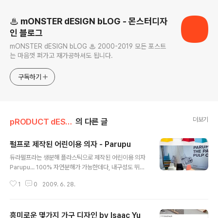
♨ mONSTER dESIGN bLOG - 몬스터디자
인 블로그
mONSTER dESIGN bLOG ♨ 2000-2019 모든 포스트
는 마음껏 퍼가고 재가공하셔도 됩니다.
구독하기
더보기
pRODUCT dESIGN
의 다른 글
펄프로 제작된 어린이용 의자 - Parupu
글 내용
듀라펄프라는 생분해 플라스틱으로 제작된 어린이용 의자
Parupu... 100% 자연분해가 가능한데다, 내구성도 뛰어
나고, 방수도 가능한 친환경소재다. PLA (Polylactic Aci
1
0
2009. 6. 28.
d)라는 생분해 플라스틱 (옥수수전분, 사탕수수가 원료)에
펄프를 섞어 167도 이상의 열을 가하며 압력을 주면, 습기
에 강한 펄프소재 제품을 만들 수 있다고... 디자이너 : Mår
흥미로운 몇가지 가구 디자인 by Isaac Yu
ten Claesson, Eero Koivisto, Ola Rune (스웨덴) htt