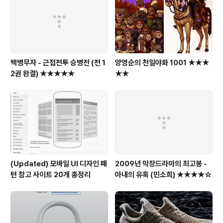
백병무자 - 근접전투 승병전 (전 1
양영순의 천일야화 1001 ★★★
2권 완결) ★★★★★
★★
(Updated) 모바일 UI 디자인 패
2009년 막장드라마의 최고봉 -
턴 참고 사이트 20개 총정리
아내의 유혹 (민소희) ★★★★☆