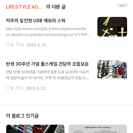
더보기
LIFESTYLE kONTEXT
의 다른 글
저주의 짚인형 USB 메모리 스틱
글 내용
http://j2k.naver.com/j2k_frame.php/korean/ite
m.rakuten.co.jp/actbrise/waraningyou/ 8기가까지
지원하는 저주의 짚인형 USB 메모리... 엄선된 상질의 짚
3
0
2009. 5. 27.
으로 만들어졌다고... 2GB가 3980엔... ※ 홈페이지에 나
와있는 사용상의 주의점... ㅡ,.ㅡ;; *짚인형의 효과 등에 관
계해서, 폐사는 일절의 책임을 지지 않습니다. *못된 장난
탄생 30주년 기념 풀스케일 건담의 조립모습
목적으로 사용하는 것은 그만두어 주세요. *본품은 정밀 기
글 내용
기입니다 대못을 찌르지 마세요. *부속의 한자 씰에 사용되
건담 탄생 30주년을 기념하여 일본 도쿄 오다이바 시오카
고 있는 문자에 의미는 없습니다, 문의는 삼가해 주십시요.
제 공원에 높이 약 18미터, 무게 약 35톤정도의 모빌 슈츠
*"저주의 짚인형 USB 메모리"의 저주(?)에 의한, PC 고
건담 RX78이 만들어지고 있다. 5월말 현재 11미터 높이
장, 데이터 파손 등에 대해 폐사는 일절의 책임을 지지 않습
0
1
2009. 5. 22.
의 하반신이 완성되었고, 7월 11일 부터 8월31일 까지 전
니다.
시 예정... [이전글] 2009/03/17 - 18미터짜리 실제 건
담, 7월 도쿄 오다이바에 설치예정 [이전글] 2008/01/19
- 모빌 슈트 건담 디 오리진 만화 씨리즈 10권... (미완결)
★★★★★ [이전글] 2007/12/30 - 건담 RX-78 종이
이 블로그 인기글
공작!!! [이전글] 2007/11/18 - 기동전사 건담 0080 주
머니속의 전쟁 OVA 전6화 (1989) ★★★★★ [이전
글] 2007/09/23 - 기동전사 건담 제08 MS 소대 (우주