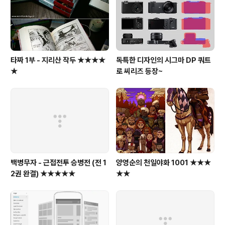
세기 0079) ..
타짜 1부 - 지리산 작두 ★★★★
독특한 디자인의 시그마 DP 쿼트
★
로 씨리즈 등장~
백병무자 - 근접전투 승병전 (전 1
양영순의 천일야화 1001 ★★★
2권 완결) ★★★★★
★★