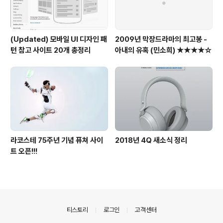
(Updated) 모바일 UI 디자인 패
2009년 막장드라마의 최고봉 -
턴 참고 사이트 20개 총정리
아내의 유혹 (민소희) ★★★★☆
라코스테 75주년 기념 퓨쳐 사이
2018년 4Q 새소식 정리
트 오픈!!!
의안내
티스토리
로그인
고객센터