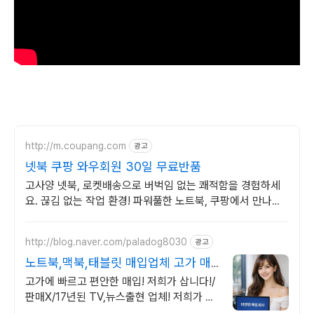
http://m.coupang.com
광고
넷북 쿠팡 와우회원 30일 무료반품
고사양 넷북, 로켓배송으로 버벅임 없는 쾌적함을 경험하세
요. 끊김 없는 작업 환경! 파워풀한 노트북, 쿠팡에서 만나보
세요.
http://blog.naver.com/paladog8030
광고
노트북,맥북,태블릿 매입업체 고가 매
입 회사
고가에 빠르고 편안한 매입! 저희가 삽니다!/
판매X/17년된 TV,뉴스출현 업체! 저희가 고
객님의 노트북,맥북,태블릿PC를 삽니다! 매