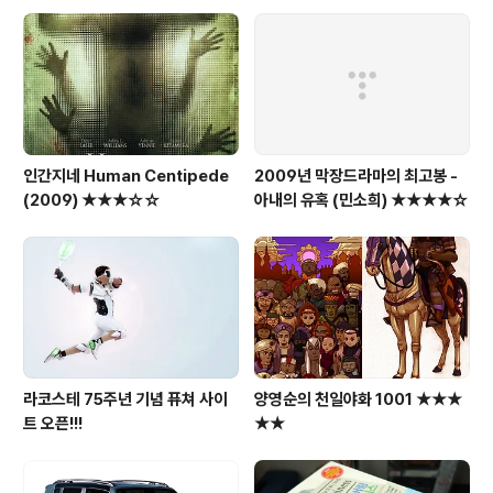
인간지네 Human Centipede
2009년 막장드라마의 최고봉 -
(2009) ★★★☆☆
아내의 유혹 (민소희) ★★★★☆
라코스테 75주년 기념 퓨쳐 사이
양영순의 천일야화 1001 ★★★
트 오픈!!!
★★