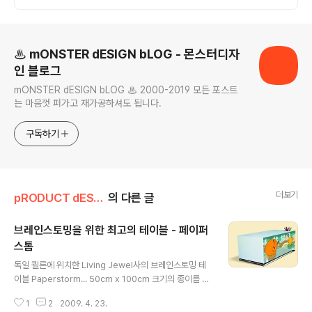
입O판매X /2015년식이후
로그 정보
♨ mONSTER dESIGN bLOG - 몬스터디자
인 블로그
mONSTER dESIGN bLOG ♨ 2000-2019 모든 포스트
는 마음껏 퍼가고 재가공하셔도 됩니다.
구독하기
더보기
pRODUCT dESIGN
의 다른 글
브레인스토밍을 위한 최고의 테이블 - 페이퍼
스톰
글 내용
독일 쾰른에 위치한 Living Jewel사의 브레인스토밍 테
이블 Paperstorm... 50cm x 100cm 크기의 종이를 무
려 2600장이나 쌓아 40cm 높이의 종이 테이블을 만들
1
2
2009. 4. 23.
었다. 원래는 얘들방에 놓기 위해 제작된 것인데, 회사 사무