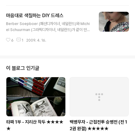
실이나 회의실에 둬도 매우 유용할듯... IDTC의 iF 2009
어워드 리포트 (아래링크) 113페이지에도 소개되어 있다.
마음대로 색칠하는 DIY 드레스
(--> IDTC의 요청으로 PDF파일 링크는 삭제하였습니다.
글 내용
2009-05-07)
Berber Soepboer (패션디자이너, 네덜란드)와 Michi
el Schuurman (그라픽디자이너, 네덜란드)가 같이 만든
DIY 드레스 씨리즈... http://www.berbersoepboer.n
6
1
2009. 4. 16.
l/ http://www.michielschuurman.nl/ 1) Colour-In D
ress : 원하는 패턴에, 원하는 칼라를 칠하면 된다. 2) Re
placement Dresses : 100개가 넘는 버튼시스템으로
3가지 드레스를 조합하여 입을 수 있다.
이 블로그 인기글
타짜 1부 - 지리산 작두 ★★★★
백병무자 - 근접전투 승병전 (전 1
★
2권 완결) ★★★★★