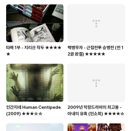
타짜 1부 - 지리산 작두 ★★★★
백병무자 - 근접전투 승병전 (전 1
★
2권 완결) ★★★★★
인간지네 Human Centipede
2009년 막장드라마의 최고봉 -
(2009) ★★★☆☆
아내의 유혹 (민소희) ★★★★☆