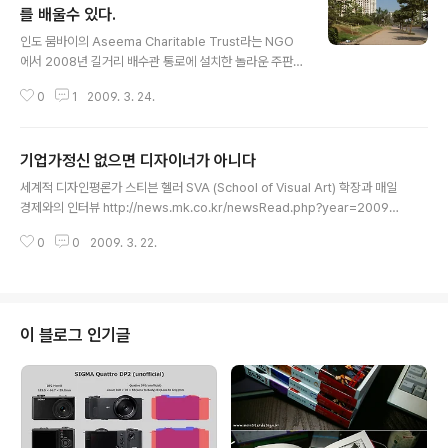
를 배울수 있다.
글 내용
인도 뭄바이의 Aseema Charitable Trust라는 NGO
에서 2008년 길거리 배수관 통로에 설치한 놀라운 주판
아이디어... 좀 위험할수도 있고, 비위생적일수도 있지만,
0
1
2009. 3. 24.
아이디어만큼은 훌륭하다. Make every child count...
기업가정신 없으면 디자이너가 아니다
글 내용
세계적 디자인평론가 스티븐 헬러 SVA (School of Visual Art) 학장과 매일
경제와의 인터뷰 http://news.mk.co.kr/newsRead.php?year=2009&
no=175527 1) "디자이너들도 기업가정신(entrepreneurship)을 가져야
0
0
2009. 3. 22.
합니다. 좋은 아이디어가 현실화되지 못한다면 그 사람은 디자이너가 아니라 예
술가에 불과합니다. 하지만 디자이너는 예술가가 아닙니다." 2) 그는 디자인에
기업가정신을 불어넣자는 의미에서 10년 전부터 SVA에서 `작가로서의 디자이
너(Designer as Author)`라는 석사 프로그램을 시작했다. 3) 헬러 학장은
"과거 디자이너들은 고객 요구에 맞춰 서비스를 하는 사람들이었다"며, 디자이
이 블로그 인기글
너 자신만이 가질 수 있는 창의적인 아이디어..