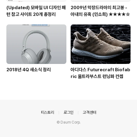
(Updated) 모바일 UI 디자인 패
2009년 막장드라마의 최고봉 -
턴 참고 사이트 20개 총정리
아내의 유혹 (민소희) ★★★★☆
2018년 4Q 새소식 정리
아디다스 Futurecraft Biofab
ric 울트라부스트 런닝화 컨셉
의안내
티스토리
로그인
고객센터
© Daum Corp.