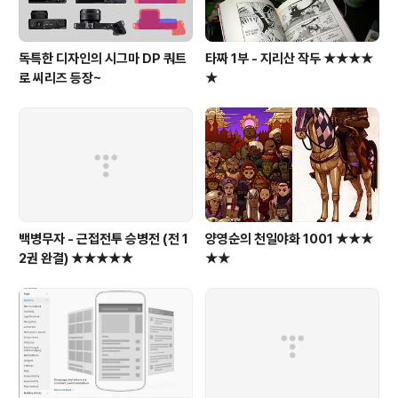
독특한 디자인의 시그마 DP 쿼트
타짜 1부 - 지리산 작두 ★★★★
로 씨리즈 등장~
★
백병무자 - 근접전투 승병전 (전 1
양영순의 천일야화 1001 ★★★
2권 완결) ★★★★★
★★