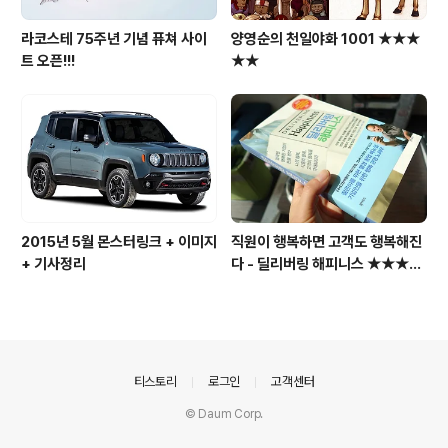
라코스테 75주년 기념 퓨쳐 사이
양영순의 천일야화 1001 ★★★
트 오픈!!!
★★
2015년 5월 몬스터링크 + 이미지
직원이 행복하면 고객도 행복해진
+ 기사정리
다 - 딜리버링 해피니스 ★★★★
☆
의안내
티스토리
로그인
고객센터
© Daum Corp.