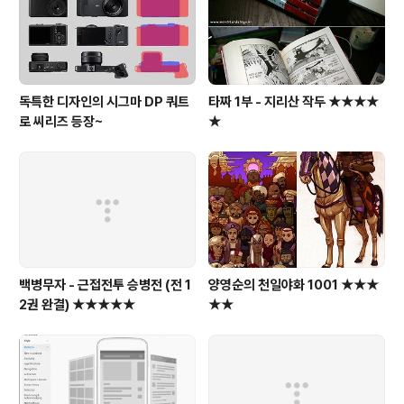
다. 평가는 품질에서부터 소비자의 인식, 브랜드 충성도와
같은..
독특한 디자인의 시그마 DP 쿼트
타짜 1부 - 지리산 작두 ★★★★
로 씨리즈 등장~
★
백병무자 - 근접전투 승병전 (전 1
양영순의 천일야화 1001 ★★★
2권 완결) ★★★★★
★★