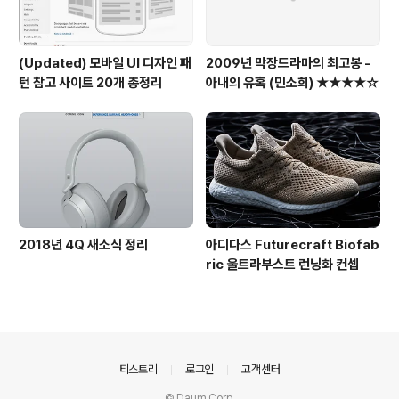
(Updated) 모바일 UI 디자인 패
2009년 막장드라마의 최고봉 -
턴 참고 사이트 20개 총정리
아내의 유혹 (민소희) ★★★★☆
2018년 4Q 새소식 정리
아디다스 Futurecraft Biofab
ric 울트라부스트 런닝화 컨셉
의안내
티스토리
로그인
고객센터
© Daum Corp.