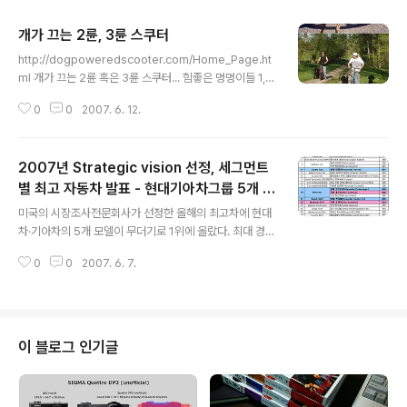
개가 끄는 2륜, 3륜 스쿠터
글 내용
http://dogpoweredscooter.com/Home_Page.ht
ml 개가 끄는 2륜 혹은 3륜 스쿠터... 힘좋은 멍멍이들 1,2
마리를 옆에 단단히 고정시키고 달리면 된다. 멍멍이들은
0
0
2007. 6. 12.
힘들겠지만, 주인은 신나게 즐길(?)수 있을듯... (이 스쿠터
를 구입하는 주인은 멍멍이를 사랑하는 것도 아니고, 학대
하는 것도 아녀... 완전 "같기도"... ㅡ,.ㅡ;;) 200불부터 31
2007년 Strategic vision 선정, 세그먼트
0불까지 다양한 종류가 준비되어 있다. 위 홈페이지에 가
보면, 사용자들이 올린 스쿠터 운행(?) 비디오도 많이 볼 수
별 최고 자동차 발표 - 현대기아차그룹 5개 선
글 내용
있다... ^^; 멍멍이들이 밖으로 산책가자고 자꾸 귀찮게 보
정
미국의 시장조사전문회사가 선정한 올해의 최고차에 현대
채면, 이 스쿠터 하나만 장만하면 될듯... ㅡ,.ㅡ;;
차·기아차의 5개 모델이 무더기로 1위에 올랐다. 최대 경쟁
사인 도요타는 1위 모델이 전무했으며 럭셔리 브랜드인 렉
0
0
2007. 6. 7.
서스에서 1개 모델만이 1위를 차지했다. 미국 자동차 전문
조사기관인 ‘스트래티직 비전사(Strategic Vision)’은 4
일(현지시각), 최근 실시한 종합 품질 평가 ‘TQS(Total Q
uality Study)’에서 현대차의 아제라, 싼타페, 앙트라지,
기아차의 세도나, 쏘렌토가 각각 동급에서 최우수 품질차
이 블로그 인기글
량으로 선정됐다고 밝혔다. 이번 결과는 스트래티직 비전
사가 2006년 9월부터 12월까지 신차를 구입한 미국 소비
자 중 약 2만7000명을 대상으로 한 설문조사에서 나타났