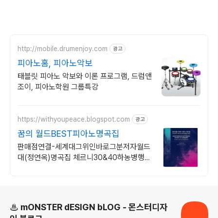
http://mobile.drumenjoy.com
광고
피아노홈, 피아노악보
태블릿 피아노 악보와 이론 프로그램, 드럼앤
조이, 피아노학원 그룹특강
https://withyoupeace.blogspot.com
광고
꿈의 월드BEST피아노명곡집
판매점연결-세계대그위인바로그분저자월드
대(정연옥)명곡집 체르니30&40하농병행악
보집
로그 정보
♨ mONSTER dESIGN bLOG - 몬스터디자