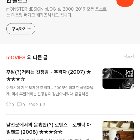
인 블로그
mONSTER dESIGN bLOG ♨ 2000-2019 모든 포스트
는 마음껏 퍼가고 재가공하셔도 됩니다.
구독하기
더보기
mOVIES
의 다른 글
후달(?)거리는 긴장감 - 추격자 (2007) ★
★★★☆
글 내용
이제서야 겨우 보게된 추격자... 2008년 최고 한국영화답
게, 역시 후달거리는 긴장감이 장난아니었다. 김윤석은 마
치 살인의 추억 송강호 같기도 하고, 올드보이 최민식같기
0
0
2009. 1. 3.
도 하다. 그의 집요한 추격과 분노(?)에 찬 좌절에는 끈적거
리는 땀냄새와 피비린내가 진동한다. 이런 스릴러영화에서
경찰은 늘 무기력하다. 서울시장 인분투척사건을 덮을려
낯선곳에서의 음흉한(?) 로맨스 - 로맨틱 아
고, 지영민 증거찾기에 온 경찰이 난린데, 관할구역 경찰이
순찰차에서 낮잠을 자고 있다니? 이게 말이 되는가... 게다
일랜드 (2008) ★★★☆☆
글 내용
가, 경찰 미행까지 당하고 있는 지영민은 벌건 대낮에 2명