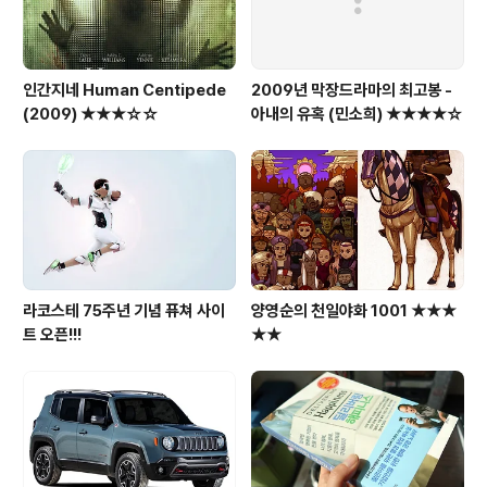
인간지네 Human Centipede
2009년 막장드라마의 최고봉 -
(2009) ★★★☆☆
아내의 유혹 (민소희) ★★★★☆
라코스테 75주년 기념 퓨쳐 사이
양영순의 천일야화 1001 ★★★
트 오픈!!!
★★