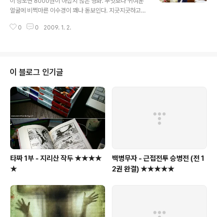
이 정도면 8000원이 아깝지 않은 영화. 무엇보다 귀여운
이나 살인을 저지르고, 서영희의 목을 잘라, 시체가 왕창 묻
얼굴에 비쩍마른 이수경이 꽤나 돋보인다. 지긋지긋하고
혀있는 자신의 집으로 다시 숨다니... 언제 발각될지 모르는
답답한 일상에서의 탈출, 여행이 주는 따뜻한(?) 자아성찰,
이 마당에... 쩝... 참고로, 미진역의 서영희는 "며느리 전성
0
0
2009. 1. 2.
낯선곳에서 은근히 기대하는 음흉한(?) 로맨스를 보고싶다
시대"에 나왔었..
면 추천~ 전반적인 이야기 전개가 너무 주말 드라마처럼
구태의연해서 그렇지, 음악, 화면, 편집, 배우들의 연기는
부담없이(?) 볼만하다... 사실, 이 영화를 보게 된 이유는, 그
러니까 작년 1월달... 보라카이에 3박4일 휴가갔을때, 호텔
이 블로그 인기글
에 유진이 왔다더라 하는 소문이 무성했었고, 해변가에 촬
영장비가 늘 쌓여있어서, 그런가 보다 했었는데... 그 영화
가 바로 이 영화였던것... 1월 1일 용산 CGV 5시 55분...
타짜 1부 - 지리산 작두 ★★★★
백병무자 - 근접전투 승병전 (전 1
★
2권 완결) ★★★★★