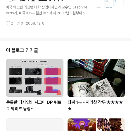
글 내용
미국 웨스턴 와싱턴 대학 산업디자인과 교수인 Jason M
orris가, 미국 IDSA 월간 뉴스레터 2007년 3월부터 20
08년 10월까지 실린 구인광고 (제품디자인만, 그래픽디자
2
0
2008. 12. 8.
인은 제외...)를 분석하여 업체에서 가장 많이 요구하는 S
W Tool 리스트를 작성하였다. 1등은 일러스트레이터, 2
등은 포토샵... Alias가 4위, Rhino3D는 6위, 오토캐드는
9위... http://idsandbox.blogspot.com/2008/11/is
-illustrator-new-king-of-id-software.html
이 블로그 인기글
독특한 디자인의 시그마 DP 쿼트
타짜 1부 - 지리산 작두 ★★★★
로 씨리즈 등장~
★