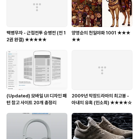
백병무자 - 근접전투 승병전 (전 1
양영순의 천일야화 1001 ★★★
2권 완결) ★★★★★
★★
(Updated) 모바일 UI 디자인 패
2009년 막장드라마의 최고봉 -
턴 참고 사이트 20개 총정리
아내의 유혹 (민소희) ★★★★☆