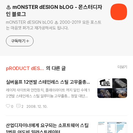
♨ mONSTER dESIGN bLOG - 몬스터디자
인 블로그
mONSTER dESIGN bLOG ♨ 2000-2019 모든 포스트
는 마음껏 퍼가고 재가공하셔도 됩니다.
구독하기
더보기
pRODUCT dESIGN
의 다른 글
실버울프 12연발 스테인레스 스틸 고무줄총...
글 내용
레이저 사이트와 안전장치, 플래쉬라이트 까지 달린 수제 1
2연발 스테인레스 스틸 알루미늄 고무줄총... 정말 대단하
다는 말밖에는...
0
2
2008. 12. 10.
산업디자이너에게 요구되는 소프트웨어 스킬
1번은 어도비 일러스트레이터...