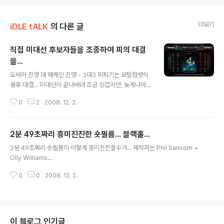
더보기
iDLE tALK
의 다른 글
직접 미대선 후보자들을 조종하여 피의 대결
을...
글 내용
오바마 진영 대 매케인 진영 - 3대3 피튀기는 모탈컴뱃식
쿵후 대결... 미대선이 끝나버려 조금 싱겁지만, 늦게나마
발견해서 그나마 다행... 왠만해선 이기기 쉽지 않다... ㅡ,.
0
2
2008. 12. 2.
ㅡ;; 페일린은 길다란 장대낫에서 총알이 나가기도 함... m
ore characters를 누르면, 힐러리도 선택가능... http://
www.atom.com/spotlights/kung_fu_election/
2분 49초짜리 흥미진진한 숏필름... 블랙홀...
글 내용
2분 49초짜리 숏필름이 이렇게 흥미진진할수가... 제작자는 Phil Sansom +
Olly Williams...
0
0
2008. 12. 2.
이 블로그 인기글