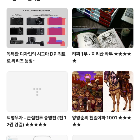
독특한 디자인의 시그마 DP 쿼트
타짜 1부 - 지리산 작두 ★★★★
로 씨리즈 등장~
★
백병무자 - 근접전투 승병전 (전 1
양영순의 천일야화 1001 ★★★
2권 완결) ★★★★★
★★