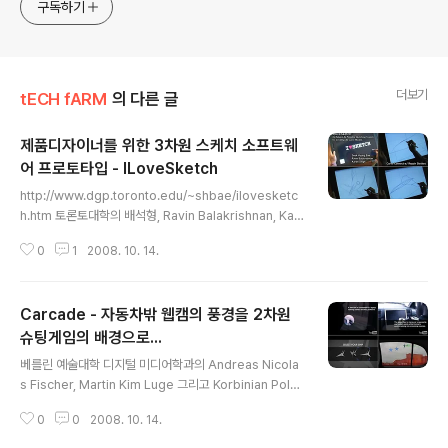
구독하기
더보기
tECH fARM
의 다른 글
제품디자이너를 위한 3차원 스케치 소프트웨
어 프로토타입 - ILoveSketch
글 내용
http://www.dgp.toronto.edu/~shbae/ilovesketc
h.htm 토론토대학의 배석형, Ravin Balakrishnan, Kar
an Singh 3명이 개발중인 3D 커브 스케칭 시스템... 스타
0
1
2008. 10. 14.
일러스로 선을 여러번 그어도, 가장 적절한 라인이 잡히고,
선과 선도 자동으로 연결되며, 대칭되는 라인도 자동으로
생성된다... 위 링크에 가면 개발자에 대한 설명도 있고, 좀
Carcade - 자동차밖 웹캠의 풍경을 2차원
더 자세한 설명의 논문 PDF도 다운로드 받을수도 있다. 일
단, 아래 동영상을 보자...
슈팅게임의 배경으로...
글 내용
베를린 예술대학 디지털 미디어학과의 Andreas Nicola
s Fischer, Martin Kim Luge 그리고 Korbinian Pol
k... 이렇게 3명이서 2007년 11월에 개발한 Carcade라
0
0
2008. 10. 14.
는 증강현실게임은, 자동차밖 웹캠으로 입력받는 건물의
높낮이를 라인으로 이어 장애물로 설정하고, 그 위를 비행