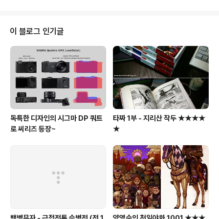
기가 날아다니며, 아이템을 먹는식의 흥미진진한 게임컨셉
의 프로토타입이다. 실제 동영상을 보면, 게임이 무척 자연
스럽게 진행이 되는 것을 볼 수 있으며, 자동차의 속도가 빨
이 블로그 인기글
라질수록 게임의 난이도는 어려워진다.
독특한 디자인의 시그마 DP 쿼트
타짜 1부 - 지리산 작두 ★★★★
로 씨리즈 등장~
★
백병무자 - 근접전투 승병전 (전 1
양영순의 천일야화 1001 ★★★