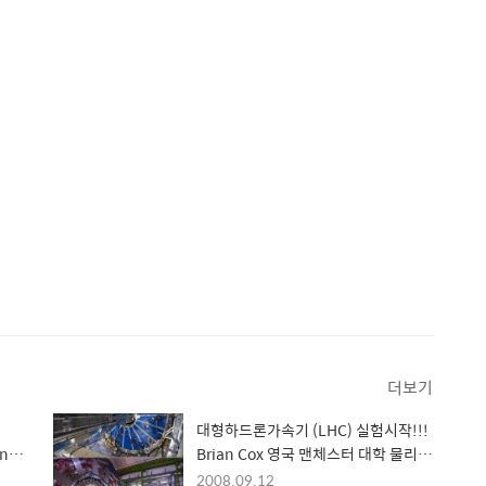
더보기
대형하드론가속기 (LHC) 실험시작!!!
in
Brian Cox 영국 맨체스터 대학 물리학
ng
과 교수 설명 동영상 (TED)
2008.09.12