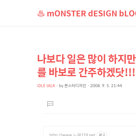
♨ mONSTER dESIGN b
나보다 일은 많이 하지만,
상
본
문
세
를 바보로 간주하겠닷!!!
제
컨
목
텐
iDLE tALK
by
몬스터디자인
2008. 9. 5. 21:44
본
츠
문
댓
글
달
기
http://www.노무119.net
광고