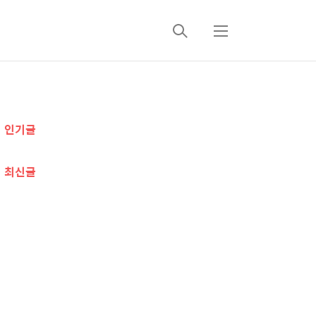
검
메
색
뉴
추
인기글
가
정
최신글
보