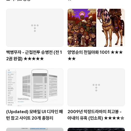
백병무자 - 근접전투 승병전 (전 1
양영순의 천일야화 1001 ★★★
2권 완결) ★★★★★
★★
(Updated) 모바일 UI 디자인 패
2009년 막장드라마의 최고봉 -
턴 참고 사이트 20개 총정리
아내의 유혹 (민소희) ★★★★☆