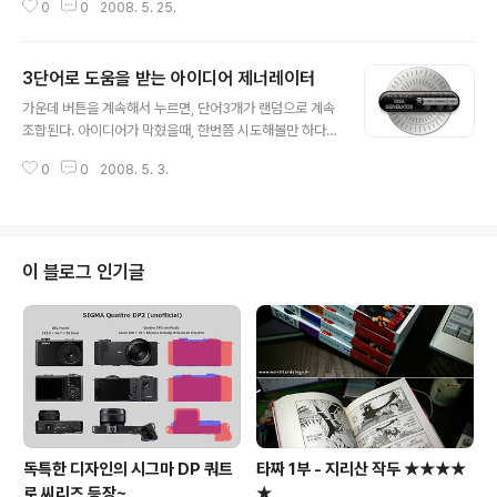
0
0
2008. 5. 25.
재미있다... http://www.lacoste-future.com/en/#/
3단어로 도움을 받는 아이디어 제너레이터
글 내용
가운데 버튼을 계속해서 누르면, 단어3개가 랜덤으로 계속
조합된다. 아이디어가 막혔을때, 한번쯤 시도해볼만 하다...
아래 링크 클릭!!! http://www.tdbspecialprojects.co
0
0
2008. 5. 3.
m/widget.html
이 블로그 인기글
독특한 디자인의 시그마 DP 쿼트
타짜 1부 - 지리산 작두 ★★★★
로 씨리즈 등장~
★