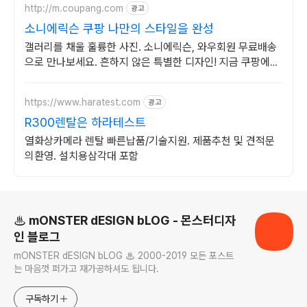
http://m.coupang.com
광고
소니에릭슨 쿠팡 나만의 스타일을 완성
갤러리를 채울 훌륭한 사진. 소니에릭슨, 와우회원 무료배송
으로 만나보세요. 흔하지 않은 특별한 디자인! 지금 쿠팡에서
다양한 휴대폰 모델을 만나보세요.
https://www.haratest.com
광고
R300렌탈은 하라테스트
열화상카메라 렌탈 빠른납품/기술지원. 제품추천 및 견적문
의환영. 설치용삼각대 포함
로그 정보
♨ mONSTER dESIGN bLOG - 몬스터디자
인 블로그
mONSTER dESIGN bLOG ♨ 2000-2019 모든 포스트
는 마음껏 퍼가고 재가공하셔도 됩니다.
구독하기