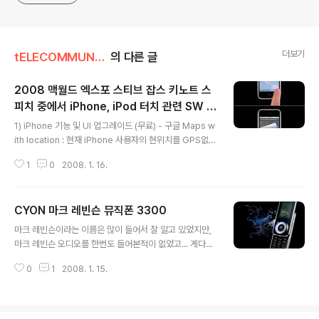
더보기
tELECOMMUNICATION
의 다른 글
2008 맥월드 엑스포 스티브 잡스 키노트 스
피치 중에서 iPhone, iPod 터치 관련 SW 업
글 내용
그레이드
1) iPhone 기능 및 UI 업그레이드 (무료) - 구글 Maps w
ith location : 현재 iPhone 사용자의 현위치를 GPS없
이, WI-FI로만 자동으로 인식하고 지도에 표시해줌. (옵션
1
0
2008. 1. 16.
설정 인터페이스가 신선한데, 옵션버튼을 누르면, 종이를
들추듯, 현재 페이지를 살짝 들추면, 뒤에 옵션 항목이 숨겨
져 있다... 오~) - Webclips : 원하는 웹페이지를 홈 스크
CYON 마크 레빈슨 뮤직폰 3300
린에 아이콘으로 지정해 둘수 있음. (Zoom 한 페이지 자
글 내용
체를 기억해 둘 수 있음.) - Customize home screen :
마크 레빈슨이라는 이름은 많이 들어서 잘 알고 있었지만,
홈스크린의 메뉴 아이콘을 길게 누르고 있으면, 모든 아이
마크 레빈슨 오디오를 한번도 들어본적이 없었고... 게다
콘들이 "지글~지글~" 거리고, 편집모드로 진입함. 원하는
가... 휴대폰의 mp3음질이 머 거기서 거기겠지라는 생각
위치에 마음대로 메뉴 아이콘 세팅 가능함. - SMS multip
0
1
2008. 1. 15.
에 CYON 3300 마크 레빈슨 뮤직폰이 출시되었다는 소
le peo..
식에도 그냥 시큰둥 했었는데... 아 글쎄... 실제 들어보니,
왠만한 iPod보다도 훨씬 훌륭하지 않은가... ㅡ,.ㅡ;; 내가
아무리 막귀라고 해도, 선명하면서도 따뜻한 음색, 그리고