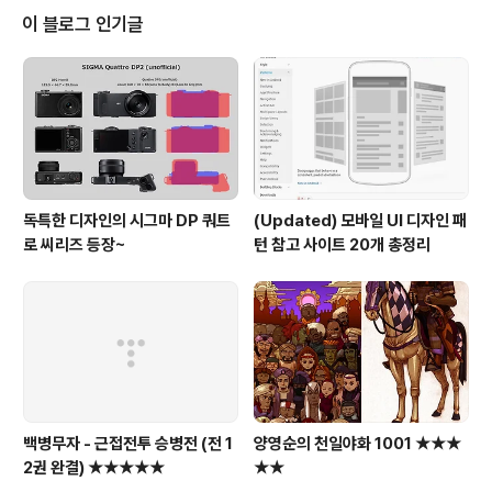
부드러우면서도, 풍부한 느낌에 깜짝 놀라고 말았다... 게다
이 블로그 인기글
가, 독특한 형태의 번들 이어폰도 나름 나쁘지 않았다. (이
어폰도 마크레빈슨이 튜닝했다고 함.) 다만, 거대한 휠과 O
K키 자리에 위치한, 미니 터치스크린, 그 주위의 터치패드
버튼 4개는 너무 "오버"한것 같긴 하다... 그럭저럭 쓸만
하..
독특한 디자인의 시그마 DP 쿼트
(Updated) 모바일 UI 디자인 패
로 씨리즈 등장~
턴 참고 사이트 20개 총정리
백병무자 - 근접전투 승병전 (전 1
양영순의 천일야화 1001 ★★★
2권 완결) ★★★★★
★★