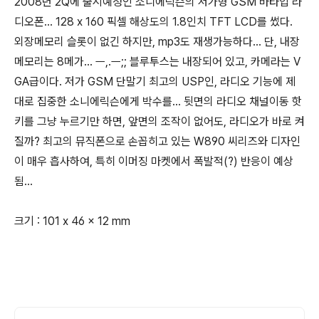
2008년 2Q에 출시예정인 소니에릭슨의 저가형 GSM 바타입 라
디오폰... 128 x 160 픽셀 해상도의 1.8인치 TFT LCD를 썼다.
외장메모리 슬롯이 없긴 하지만, mp3도 재생가능하다... 단, 내장
메모리는 8메가... ㅡ,.ㅡ;; 블루투스는 내장되어 있고, 카메라는 V
GA급이다. 저가 GSM 단말기 최고의 USP인, 라디오 기능에 제
대로 집중한 소니에릭슨에게 박수를... 뒷면의 라디오 채널이동 핫
키를 그냥 누르기만 하면, 앞면의 조작이 없어도, 라디오가 바로 켜
질까? 최고의 뮤직폰으로 손꼽히고 있는 W890 씨리즈와 디자인
이 매우 흡사하여, 특히 이머징 마켓에서 폭발적(?) 반응이 예상
됨...
크기 : 101 x 46 x 12 mm