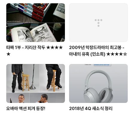
타짜 1부 - 지리산 작두 ★★★★
2009년 막장드라마의 최고봉 -
★
아내의 유혹 (민소희) ★★★★☆
오바마 액션 피겨 등장!
2018년 4Q 새소식 정리