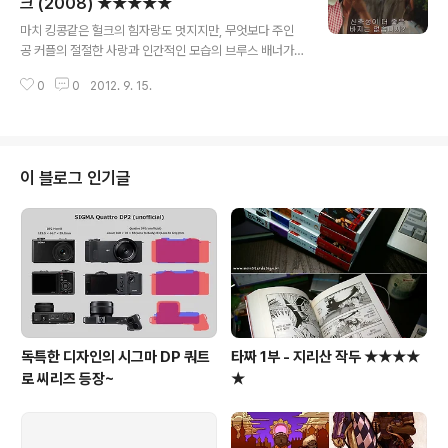
는 옆방여자라고 부르지 말아줄래요? 이상한 관계같잖아
크 (2008) ★★★★★
글 내용
요. 옆방여자가 왜? 그럼 뭐라고 부르냐? 옆방세입자라고
마치 킹콩같은 헐크의 힘자랑도 멋지지만, 무엇보다 주인
불러주세요. 4) 교육방송은 뭐하러 봐요? 그냥 보는 거야.
공 커플의 절절한 사랑과 인간적인 모습의 브루스 배너가
요새 얘들이 뭐 배우나 궁금해서... 5) 안되겠지? 되요... 6)
기억에 많이 남는 슬픈(?) 히어로물... 이안감독의 2003년
에스키모인들은요, 너무 추운밤에는 혼자 자지않고 개를
0
0
2012. 9. 15.
판 헐크를 보지는 못했지만, 네이버영화 평점의 단순비교
끌어안고 ..
만으로는 2008년판이 1점 이상 높다. ★★★★★1) 사
실상 미국을 지배하고 있는 스타크 인더스트리...2) 브루스
배너의 고민거리 : 맘에 드는 바지가 없다. ㅡ,.ㅡ;; 3) 스타
크 인더스트리의 신무기 음파대포 출동!4) 헐크와 브론스
이 블로그 인기글
키의 두번째 만남...5) 은근히 매력적인 형태의 괴물, 어보
미네이션6) 엄마야! 반가운 얼굴 토니 스타크 등장... 어벤
저스를 위한 떡밥인듯...
독특한 디자인의 시그마 DP 쿼트
타짜 1부 - 지리산 작두 ★★★★
로 씨리즈 등장~
★