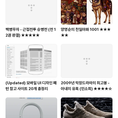
백병무자 - 근접전투 승병전 (전 1
양영순의 천일야화 1001 ★★★
2권 완결) ★★★★★
★★
(Updated) 모바일 UI 디자인 패
2009년 막장드라마의 최고봉 -
턴 참고 사이트 20개 총정리
아내의 유혹 (민소희) ★★★★☆