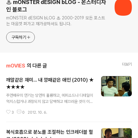
♨ mONSTER dESIGN bLOG - 몬스터디자
인 블로그
mONSTER dESIGN bLOG ♨ 2000-2019 모든 포스트
는 마음껏 퍼가고 재가공하셔도 됩니다.
구독하기
더보기
mOVIES
의 다른 글
깨알같은 재미... 내 깡패같은 애인 (2010) ★
★★★★
글 내용
주연배우의 연기는 당연히 훌륭하고, 에피소드나 디테일이
억지스럽거나 과장되지 않고 담백하고 매끄러운 것이 이
영화의 장점이다. 게다가 깨알같은 잔재미도 넘쳐난다. 왠
3
0
2012. 10. 6.
지 울적한 기분이 든다면 기분전환용으로 최고... 굳이 한가
지 흠을 잡자면, 너무 해피엔딩이라는 거... ★★★★★ 1)
씨x, 그게 말이 되는 소리야? 영양제를 먹고 영양실조에 걸
복식호흡으로 분노를 조절하는 인크레더블 헐
린다는게... 2) 우산사러갔다 미끌어진 동철이... 3) 앞으로