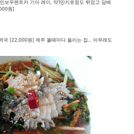
 (레인보우렌트카 기아 레이, 약1만키로정도 뛰었고 담배
000원]
국 [22,000원] 제주 올때마다 들리는 집... 아무래도