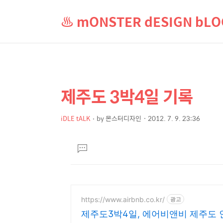
♨ mONSTER dESIGN b
제주도 3박4일 기록
상
본
문
세
제
iDLE tALK
by
몬스터디자인
2012. 7. 9. 23:36
컨
본
목
텐
문
댓
츠
글
달
기
https://www.airbnb.co.kr/
광고
제주도3박4일, 에어비앤비 제주도