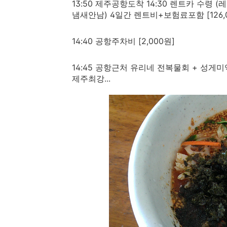
13:50 제주공항도착 14:30 렌트카 수령
냄새안남) 4일간 렌트비+보험료포함 [126,
14:40 공항주차비 [2,000원]
14:45 공항근처 유리네 전복물회 + 성게미역
제주최강...