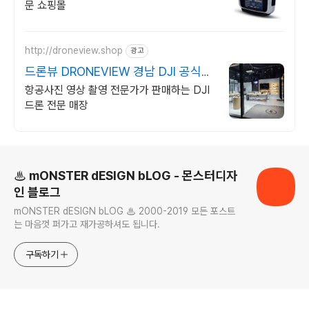
문 쇼핑몰
http://droneview.shop
광고
드론뷰 DRONEVIEW 경남 DJI 공식
판매점
항공사진 영상 촬영 전문가가 판매하는 DJI
드론 전문 매장
로그 정보
♨ mONSTER dESIGN bLOG - 몬스터디자
인 블로그
mONSTER dESIGN bLOG ♨ 2000-2019 모든 포스트
는 마음껏 퍼가고 재가공하셔도 됩니다.
구독하기