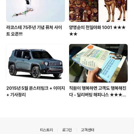
라코스테 75주년 기념 퓨쳐 사이
양영순의 천일야화 1001 ★★★
트 오픈!!!
★★
2015년 5월 몬스터링크 + 이미지
직원이 행복하면 고객도 행복해진
+ 기사정리
다 - 딜리버링 해피니스 ★★★★
☆
의안내
티스토리
로그인
고객센터