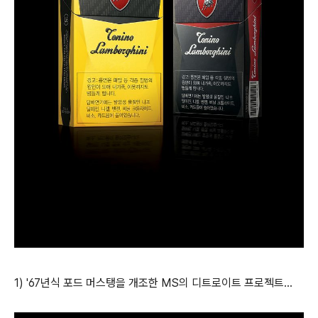
1) '67년식 포드 머스탱을 개조한 MS의 디트로이트 프로젝트...