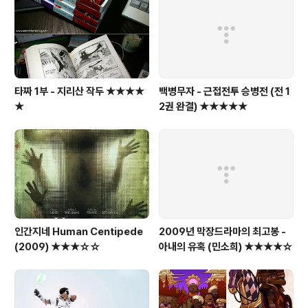
다. 장기적으로 봤을때, 이케아의 TV시장 접수(?)도 충분
히 가능하다고 판단되고, 국내에도 매장이 들어서는 2013
년 쯤에는..
타짜 1부 - 지리산 작두 ★★★★
백병무자 - 근접전투 승병전 (전 1
★
2권 완결) ★★★★★
인간지네 Human Centipede
2009년 막장드라마의 최고봉 -
(2009) ★★★☆☆
아내의 유혹 (민소희) ★★★★☆