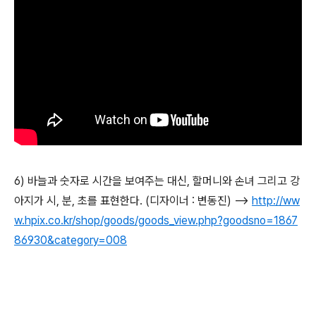
6) 바늘과 숫자로 시간을 보여주는 대신, 할머니와 손녀 그리고 강
아지가 시, 분, 초를 표현한다. (디자이너 : 변동진) -->
http://ww
w.hpix.co.kr/shop/goods/goods_view.php?goodsno=1867
86930&category=008