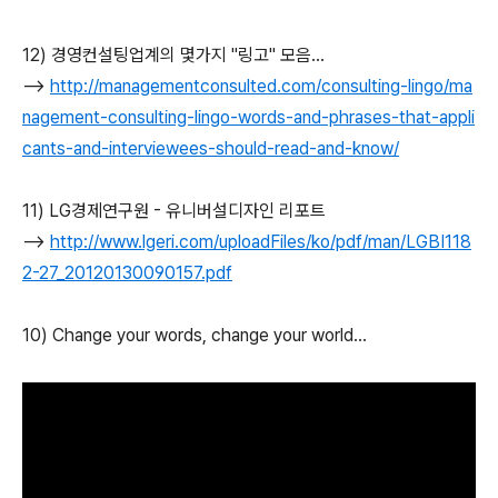
12) 경영컨설팅업계의 몇가지 "링고" 모음…
-->
http://managementconsulted.com/consulting-lingo/ma
nagement-consulting-lingo-words-and-phrases-that-appli
cants-and-interviewees-should-read-and-know/
11) LG경제연구원 - 유니버설디자인 리포트
-->
http://www.lgeri.com/uploadFiles/ko/pdf/man/LGBI118
2-27_20120130090157.pdf
10) Change your words, change your world...