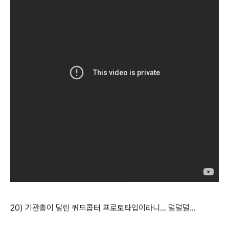
20) 기관총이 달린 쿼드콥터 프로토타입이라니... 덜덜덜...