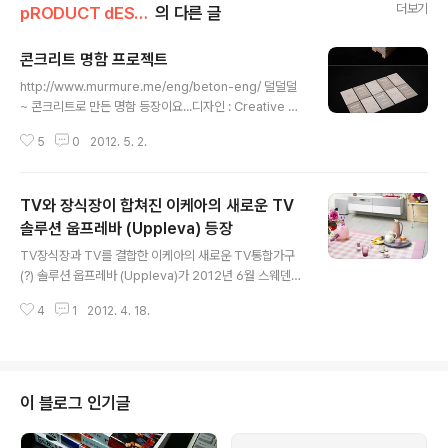
더보기
pRODUCT dESIGN
의 다른 글
콘크리트 명함 프로젝트
글 내용
http://www.murmure.me/eng/beton-eng/ 덜덜덜
~ 콘크리트로 만든 명함 등장이요...디자인 : Creative M
URMURE Agency (프랑스)[이전글] 2011/10/05 - 콘
5
0
2012. 5. 2.
크리트 의자 컨셉 by Florian Schmid (독일)[이전글] 2
011/08/19 - 콘크리트 커피메이커 디자인 컨셉[이전글]
2009/12/26 - 물만 뿌려주면 24시간내에 완성되는 콘
TV와 장식장이 합쳐진 이케아의 새로운 TV
크리트 캔버스 쉘터 (CCS)[이전글] 2008/08/20 - 빛이
통과되는 반투명 콘크리트 블럭 - Litracon[이전글] 200
솔루션 웁프레바 (Uppleva) 등장
글 내용
8/06/26 - 암모나이트 화석 형태의 근사한 콘크리트 세면
TV장식장과 TV를 결합한 이케아의 새로운 TV통합가구
대 (독일 HighTech사 제품)
(?) 솔루션 웁프레바 (Uppleva)가 2012년 6월 스웨덴에
서 최초로 판매된다. 복잡한 케이블도 쉽게 장식대안에 감
4
1
2012. 4. 18.
출 수 있고, 일반적인 스마트TV의 기능도 고스란히 가지고
있는 Uppleva는 무선 서브우퍼도 제공하며, FM라디오,
USB를 통한 미디어재생, CD, DVD, 블루레이 플레이어까
지 포함하고 있다. 게다가, 자기가 원하는 색상과 크기의 시
스템으로 다양하게 조합이 가능하다. 보증기간도 5년이고
이 블로그 인기글
가격은 약 110만원 (TV와 기본 거치대)부터 시작된다. T
V, 블루레이 드라이브등은 중국의 TCL과 함께 개발되었