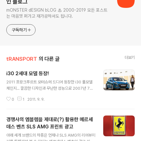
인 블로그
mONSTER dESIGN bLOG ♨ 2000-2019 모든 포스트
는 마음껏 퍼가고 재가공하셔도 됩니다.
구독하기
더보기
tRANSPORT
의 다른 글
i30 2세대 모델 등장!
글 내용
2011 프랑크푸르트 모터쇼에 드디어 등장한 i30 풀모델
체인지... 깔끔한 디자인과 무난한 성능으로 2007년 7월
런치 이후 현재까지 무려 35만대 이상이 팔린 베스트셀러
0
1
2011. 9. 9.
모델의 후속이고, i40와 더불어 유럽시장을 견인할 강력한
차종이다. 좀 심심한 느낌이었던 오리지널 i30보다 좀 더
매끄럽고 날렵해진 디자인도 훌륭하고, 특유의 헥사고날
경쟁사의 엠블렘을 제대로(?) 활용한 메르세
그릴도 이제는 많이 정리되었다. 사실 기대했었던 부분은 i
40에 적용되는 1.7 디젤엔진과 ISG(Idle Stop and Go)
데스 벤츠 SLS AMG 프린트 광고
글 내용
였는데, 아무래도 국내엔 1.6GDI와 1.6VGT만 준비되고
아래 세개 브랜드의 차종은 언제나 SLS AMG의 리어뷰미
있는듯... (ISG는 가솔린엔진에만 적용될 예정) 출시는 20