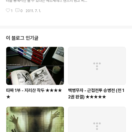
러를 통해서만 볼 수 있다는 메르세데스 벤츠의 광고 씨리
11년 10월... i30 2세대 : 4300 x 1780 x 1470mm i3
즈... ㅡ,.ㅡ;; 아래는 마이클 슈마허가 운전하는 SLS AMG
0 1세대 : 4245 x 17..
1
0
2011. 7. 1.
의 터널시험 동영상... 으르렁거리는 엔진소리가 정말 근사
하다... 참고로, 571마력짜리 V8기통 6209cc 가솔린엔
진이 7단 듀얼클러치와 함께 장착되어져 있는 63 AMG가
약 2억7천정도...
이 블로그 인기글
타짜 1부 - 지리산 작두 ★★★★
백병무자 - 근접전투 승병전 (전 1
★
2권 완결) ★★★★★