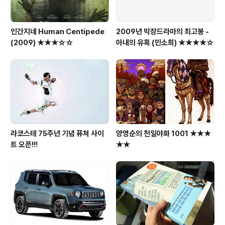
인간지네 Human Centipede
2009년 막장드라마의 최고봉 -
(2009) ★★★☆☆
아내의 유혹 (민소희) ★★★★☆
라코스테 75주년 기념 퓨쳐 사이
양영순의 천일야화 1001 ★★★
트 오픈!!!
★★