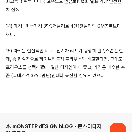
최고등급 획득 + 미국 고속도로 안전보험협회 발표 가장 안전한
차 선정...
14) 가격 : 미국가격 3만3천달러로 4만1천달러의 GM볼트보다
싸다.
15) 아직은 현실적인 비교 : 전기차 리프가 굉장히 만족스럽긴 한
데, 좀 현실적으로 하이브리드차 프리우스와 비교한다면, 그래도
프리우스를 선택하겠다. 일단 디자인이 더 좋고, 가격은 비슷한 수
준 (국내가격 3790만원)인데다 충전할 필요도 없으니...
로그 정보
♨ mONSTER dESIGN bLOG - 몬스터디자