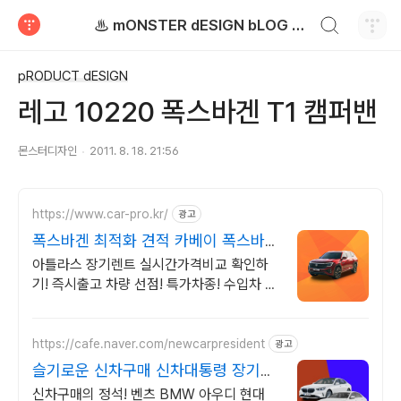
검색하기
♨ mONSTER dESIGN bLOG - 몬스터디자인 블로그
티스토리
pRODUCT dESIGN
레고 10220 폭스바겐 T1 캠퍼밴
몬스터디자인
2011. 8. 18. 21:56
https://www.car-pro.kr/
광고
폭스바겐 최적화 견적 카베이 폭스바겐
특가차량 무료견적
아틀라스 장기렌트 실시간가격비교 확인하
기! 즉시출고 차량 선점! 특가차종! 수입차 최
대 할인 견적! 온라인계약! 최적가 프로모션
차량 빠른출고 선점하세요.
https://cafe.naver.com/newcarpresident
광고
슬기로운 신차구매 신차대통령 장기렌
트 리스 저렴한 견적
신차구매의 정석! 벤츠 BMW 아우디 현대