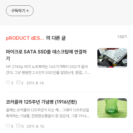
구독하기
더보기
pRODUCT dESIGN
의 다른 글
마이크로 SATA SSD를 데스크탑에 연결하
기
글 내용
HP 2740p 터치 노트북에는 160기가짜리 SSD가 들어
간다. 그냥 평범한 2.5인치 SSD인줄 알았는데, 왠걸... 1.8
인치 SSD다. 게다가, 규격도 생소한 마이크로 SATA 방식
3
2
2011. 8. 14.
이다. (근데, 결국 데이터를 전송하는 부분은 1.8인치나 2.
5인치, 3.5인치나 동일하다. 단지, 전원연결부분만 조금
작을뿐...) 즉, 이 SSD를 뜯어다 데스크탑에 붙이려면 젠더
코카콜라 125주년 기념병 (1916년판)
가 필요하다는 말씀... 12.1인치 노트북임에도 참 두껍고 공
글 내용
간도 여유롭던데, 그냥 2.5인치짜리 SATA SSD 끼워주
올해는 코카콜라 125주년이 되는 해... 그래서 125주년을
지, 여기에 굳이 1.8인치 짜리를 단 HP 디자인 센스도 참
축하하는 기념품, 한정판상품들이 참 많은데, 그중 1916년
딱하다... ㅡ,.ㅡ;; 아무튼, (혹시 데스크탑에 급히 연결할 일
판 콜라병을 엉겁결에 선물로 받았다. 야호~ 현재의 병모
이 있을지 몰라서) 지마켓을 뒤져 8000원짜리 젠더 케이
5
0
2011. 8. 10.
양보다 가운데 부분이 볼록하고 아래쪽은 좀 더 잘록한 형
블을 찾아냈다. 재료비는 한 50..