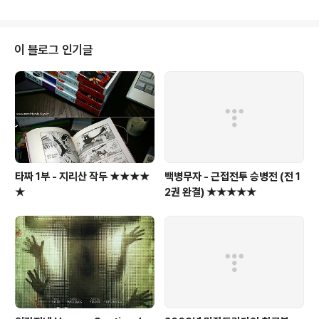
태... 뒷면에는 125 years 표시와 Muhtar Kent 회장의
서명이 있다. [이전글] 2011/07/08 - 우정의 자이언트 코
카콜라 자판기... [이전글] 2011/07/06 - 맥도날드 코카
콜라 글라스 6종세트 콜렉션 [이전글] 2009/11/22 - 코
이 블로그 인기글
카콜라 뉴그립 - 벨크로 포스터 (프랑스 파리) [이전글] 20
08/09/16 - 기가막힌 코카콜라 제로 플래쉬 게임!!! [이전
글] 2008/09/16 - 코카콜라 로버트 우드러프의 1퍼센트
몰입 [이전글] 2..
타짜 1부 - 지리산 작두 ★★★★
백병무자 - 근접전투 승병전 (전 1
★
2권 완결) ★★★★★