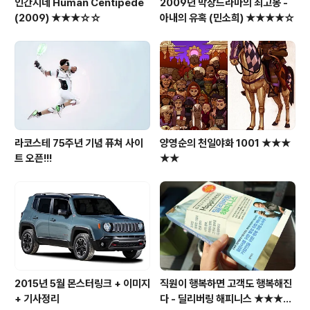
인간지네 Human Centipede
2009년 막장드라마의 최고봉 -
(2009) ★★★☆☆
아내의 유혹 (민소희) ★★★★☆
라코스테 75주년 기념 퓨쳐 사이
양영순의 천일야화 1001 ★★★
트 오픈!!!
★★
2015년 5월 몬스터링크 + 이미지
직원이 행복하면 고객도 행복해진
+ 기사정리
다 - 딜리버링 해피니스 ★★★★