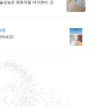
예술성높은 원화작품 대거완비. 인
하게
작하세요!