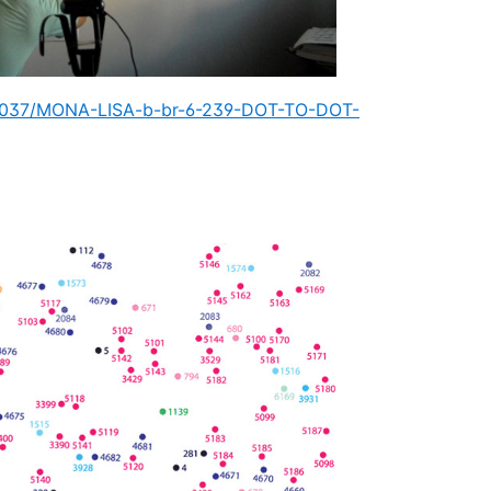
16037/MONA-LISA-b-br-6-239-DOT-TO-DOT-