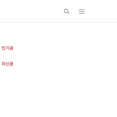
검
메
색
뉴
추
인기글
가
정
최신글
보