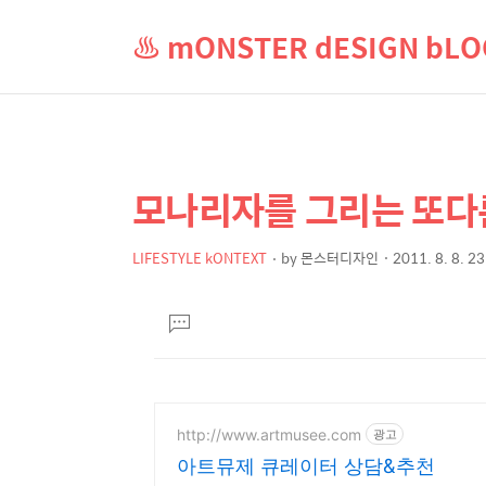
♨ mONSTER dESIGN b
모나리자를 그리는 또다
상
본
문
세
제
LIFESTYLE kONTEXT
by
몬스터디자인
2011. 8. 8. 2
컨
본
목
텐
문
댓
츠
글
달
기
http://www.artmusee.com
광고
아트뮤제 큐레이터 상담&추천